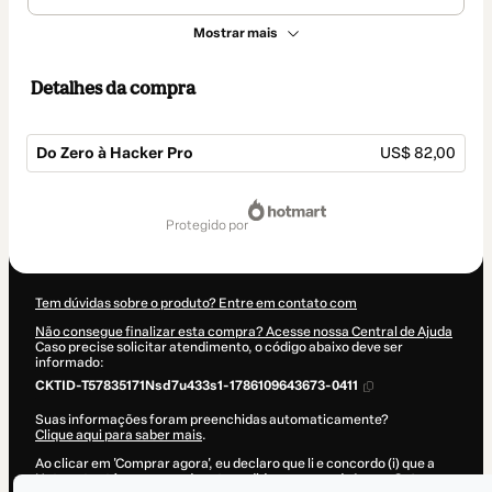
Mostrar mais
Detalhes da compra
Do Zero à Hacker Pro
US$ 82,00
Total
de
protegido por
US$ 82,00
Tem dúvidas sobre o produto? Entre em contato com
Não consegue finalizar esta compra? Acesse nossa Central de Ajuda
Caso precise solicitar atendimento, o código abaixo deve ser
informado:
CKTID-T57835171Nsd7u433s1-1786109643673-0411
Suas informações foram preenchidas automaticamente?
Clique aqui para saber mais
.
Ao clicar em 'Comprar agora', eu declaro que li e concordo (i) que a
Hotmart está processando este pedido em nome de
Lucas Gates
e