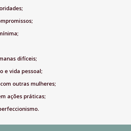
oridades;
compromissos;
mínima;
anas difíceis;
o e vida pessoal;
 com outras mulheres;
em ações práticas;
perfeccionismo.