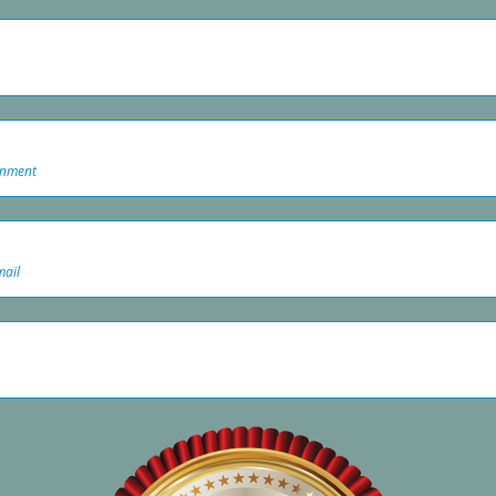
onment
mail