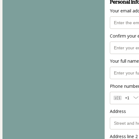
Personal inf
Your email ad
Confirm your 
Your full name
Phone numbe
🇺🇸
+1
Address
Address line 2 