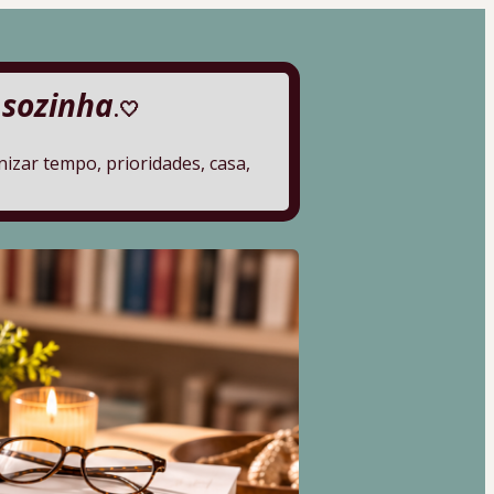
 sozinha
.
🤍
r tempo, prioridades, casa, 