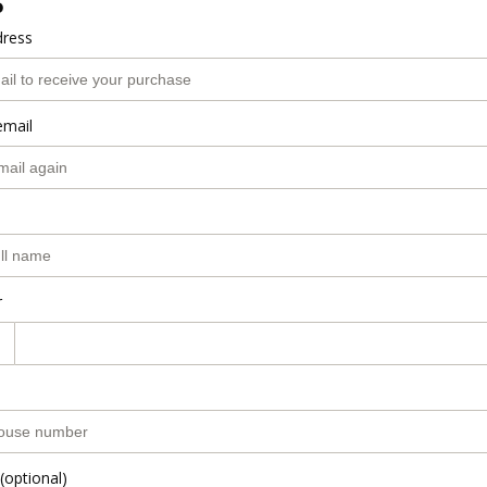
o
dress
email
r
(optional)