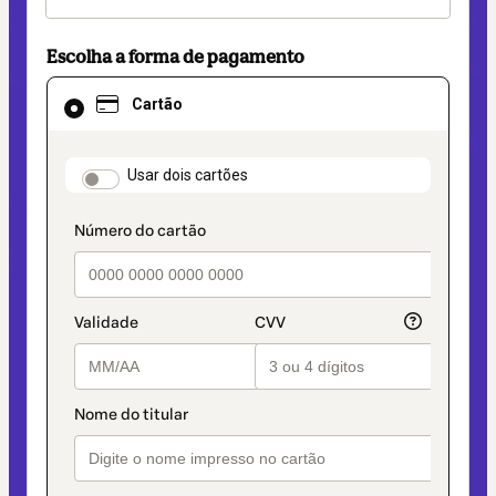
Escolha a forma de pagamento
Cartão
Cartão
selecionado
como
método
de
payment_data.section_title_v2
Usar dois cartões
pagamento