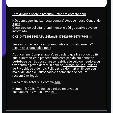
Tem dúvidas sobre o produto? Entre em contato com
Não consegue finalizar esta compra? Acesse nossa Central de
Ajuda
Caso precise solicitar atendimento, o código abaixo deve ser
informado:
CKTID-T53088442A5ot26kmd1-1786267548671-7941
Suas informações foram preenchidas automaticamente?
Clique aqui para saber mais
.
Ao clicar em 'Comprar agora', eu declaro que li e concordo (i)
que a Hotmart está processando este pedido em nome de
codeboost
e não possui responsabilidade pelo conteúdo e/ou
faz controle prévio deste; (ii) com os
Termos de Uso
,
Política
de Privacidade
e
demais Políticas da Hotmart
e (iii) que sou
maior de idade ou autorizado e acompanhado por um
responsável legal.
Saiba mais sobre sua compra
aqui
.
Hotmart ©
2026
- Todos os direitos reservados
2026-08-09T09:25:50.642Z
REF.