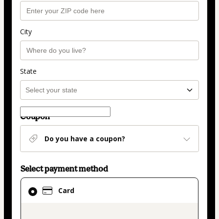
City
State
Coupon
Do you have a coupon?
Select payment method
Card
Card
selected
as
payment