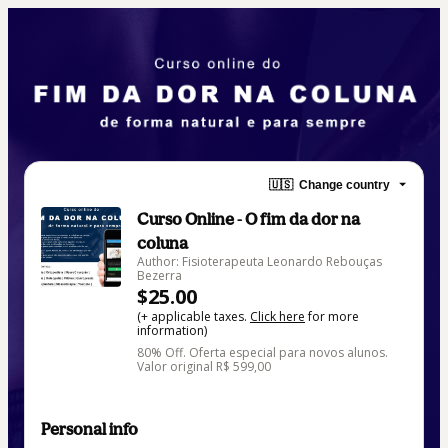
🇺🇸
Change country
Curso Online - O fim da dor na
coluna
Author: Fisioterapeuta Leonardo Rebouças
Bezerra
$25.00
(+ applicable taxes.
Click here
for more
information)
80% Off. Oferta especial para novos alunos.
Valor original R$ 599,00
Personal info