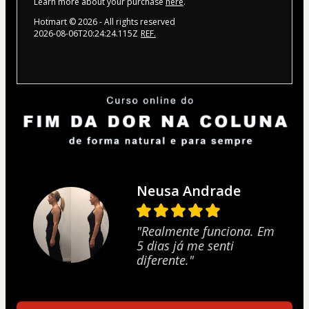
Learn more about your purchase
here
.
Hotmart ©
2026
- All rights reserved
2026-08-06T20:24:24.115Z
REF.
Neusa Andrade
"Realmente funciona. Em
5 dias já me senti
diferente."