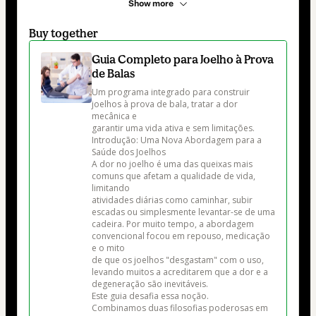
Show more
Buy together
Guia Completo para Joelho à Prova
de Balas
Um programa integrado para construir 
joelhos à prova de bala, tratar a dor 
mecânica e

garantir uma vida ativa e sem limitações.

Introdução: Uma Nova Abordagem para a 
Saúde dos Joelhos

A dor no joelho é uma das queixas mais 
comuns que afetam a qualidade de vida, 
limitando

atividades diárias como caminhar, subir 
escadas ou simplesmente levantar-se de uma

cadeira. Por muito tempo, a abordagem 
convencional focou em repouso, medicação 
e o mito

de que os joelhos "desgastam" com o uso, 
levando muitos a acreditarem que a dor e a

degeneração são inevitáveis.

Este guia desafia essa noção.

Combinamos duas filosofias poderosas em 