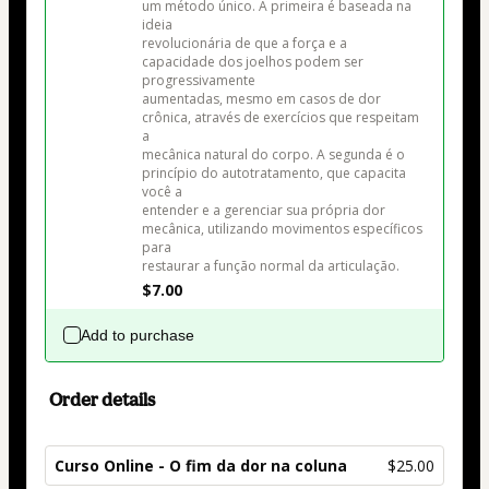
um método único. A primeira é baseada na 
ideia

revolucionária de que a força e a 
capacidade dos joelhos podem ser 
progressivamente

aumentadas, mesmo em casos de dor 
crônica, através de exercícios que respeitam 
a

mecânica natural do corpo. A segunda é o 
princípio do autotratamento, que capacita 
você a

entender e a gerenciar sua própria dor 
mecânica, utilizando movimentos específicos 
para

restaurar a função normal da articulação.
$7.00
Add to purchase
Order details
Curso Online - O fim da dor na coluna
$25.00