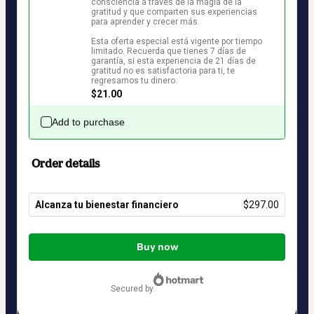
consciencia a través de la magia de la 
gratitud y que comparten sus experiencias 
para aprender y crecer más.

Esta oferta especial está vigente por tiempo 
limitado. Recuerda que tienes 7 días de 
garantía, si esta experiencia de 21 días de 
gratitud no es satisfactoria para ti, te 
regresamos tu dinero.
$21.00
Add to purchase
Order details
Alcanza tu bienestar financiero
$297.00
Total
of
Buy now
$297.00
secured by