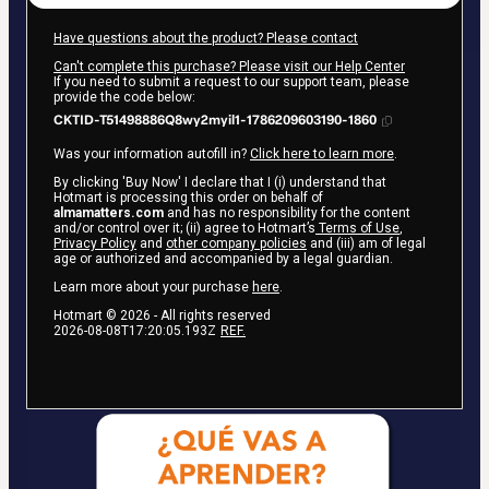
Have questions about the product? Please contact
Can't complete this purchase? Please visit our Help Center
If you need to submit a request to our support team, please
provide the code below:
CKTID-T51498886Q8wy2myil1-1786209603190-1860
Was your information autofill in?
Click here to learn more
.
By clicking 'Buy Now' I declare that I (i) understand that
Hotmart is processing this order on behalf of
almamatters.com
and has no responsibility for the content
and/or control over it; (ii) agree to Hotmart’s
Terms of Use
,
Privacy Policy
and
other company policies
and (iii) am of legal
age or authorized and accompanied by a legal guardian.
Learn more about your purchase
here
.
Hotmart ©
2026
- All rights reserved
2026-08-08T17:20:05.193Z
REF.