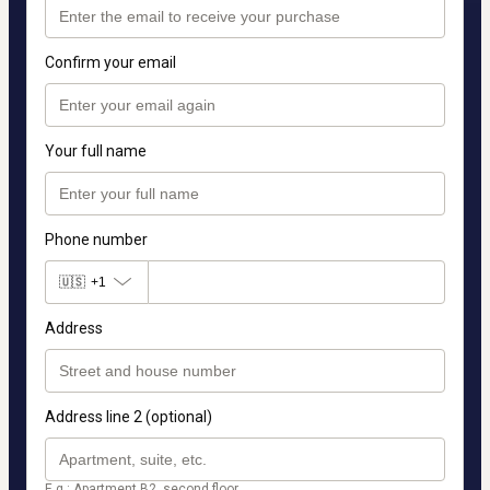
Confirm your email
Your full name
Phone number
🇺🇸
+1
Address
Address line 2 (optional)
E.g.: Apartment B2, second floor.