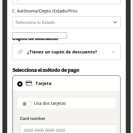
C. Autónoma/Depto./Estado/Prov.
Cupón de descuento
¿Tienes un cupón de descuento?
Selecciona el método de pago
El
Tarjeta
método
de
pago
payment_data.section_title_v2
Usa dos tarjetas
seleccionado
es
Tarjeta