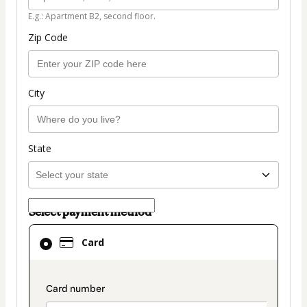
E.g.: Apartment B2, second floor.
Zip Code
City
State
Select payment method
Card
Card
selected
as
payment
payment_data.section_title_v2
method