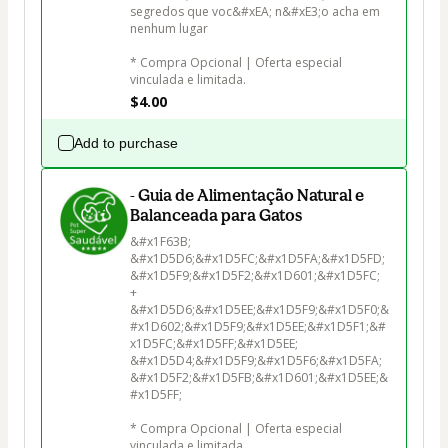
segredos que voc&#xEA; n&#xE3;o acha em 
nenhum lugar

* Compra Opcional | Oferta especial 
vinculada e limitada.
$4.00
Add to purchase
- Guia de Alimentação Natural e
Balanceada para Gatos
&#x1F63B; 
&#x1D5D6;&#x1D5FC;&#x1D5FA;&#x1D5FD;
&#x1D5F9;&#x1D5F2;&#x1D601;&#x1D5FC; 
+ 
&#x1D5D6;&#x1D5EE;&#x1D5F9;&#x1D5F0;&
#x1D602;&#x1D5F9;&#x1D5EE;&#x1D5F1;&#
x1D5FC;&#x1D5FF;&#x1D5EE; 
&#x1D5D4;&#x1D5F9;&#x1D5F6;&#x1D5FA;
&#x1D5F2;&#x1D5FB;&#x1D601;&#x1D5EE;&
#x1D5FF;

* Compra Opcional | Oferta especial 
vinculada e limitada.