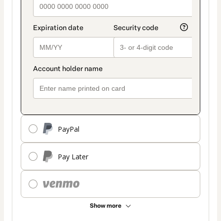
PayPal
Pay Later
Show more