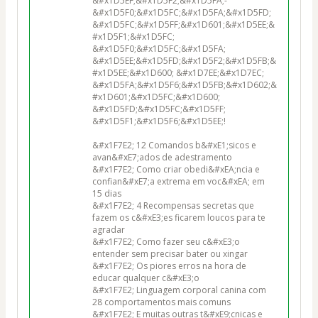
&#x1D5EF;&#x1D5F2;&#x1D5FA;-
&#x1D5F0;&#x1D5FC;&#x1D5FA;&#x1D5FD;
&#x1D5FC;&#x1D5FF;&#x1D601;&#x1D5EE;&
#x1D5F1;&#x1D5FC; 
&#x1D5F0;&#x1D5FC;&#x1D5FA; 
&#x1D5EE;&#x1D5FD;&#x1D5F2;&#x1D5FB;&
#x1D5EE;&#x1D600; &#x1D7EE;&#x1D7EC; 
&#x1D5FA;&#x1D5F6;&#x1D5FB;&#x1D602;&
#x1D601;&#x1D5FC;&#x1D600; 
&#x1D5FD;&#x1D5FC;&#x1D5FF; 
&#x1D5F1;&#x1D5F6;&#x1D5EE;!

&#x1F7E2; 12 Comandos b&#xE1;sicos e 
avan&#xE7;ados de adestramento

&#x1F7E2; Como criar obedi&#xEA;ncia e 
confian&#xE7;a extrema em voc&#xEA; em 
15 dias

&#x1F7E2; 4 Recompensas secretas que 
fazem os c&#xE3;es ficarem loucos para te 
agradar

&#x1F7E2; Como fazer seu c&#xE3;o 
entender sem precisar bater ou xingar

&#x1F7E2; Os piores erros na hora de 
educar qualquer c&#xE3;o

&#x1F7E2; Linguagem corporal canina com 
28 comportamentos mais comuns

&#x1F7E2; E muitas outras t&#xE9;cnicas e 