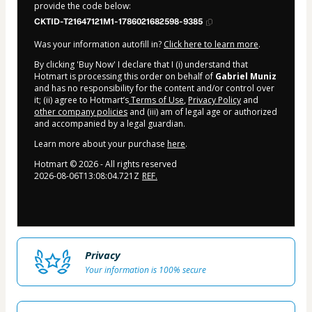
provide the code below:
CKTID-T21647121M1-1786021682598-9385
Was your information autofill in?
Click here to learn more
.
By clicking 'Buy Now' I declare that I (i) understand that
Hotmart is processing this order on behalf of
Gabriel Muniz
and has no responsibility for the content and/or control over
it; (ii) agree to Hotmart’s
Terms of Use
,
Privacy Policy
and
other company policies
and (iii) am of legal age or authorized
and accompanied by a legal guardian.
Learn more about your purchase
here
.
Hotmart ©
2026
- All rights reserved
2026-08-06T13:08:04.721Z
REF.
Privacy
Your information is 100% secure