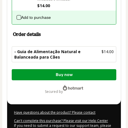
$14.00
Add to purchase
Order details
- Guia de Alimentação Natural e
$14.00
Balanceada para Cães
Total
Buy now
of
$14.00
secured by
Have questions about the product? Please contact
Can't complete this purchase? Please visit our Help Center
If you need to submit a request to our support team, please