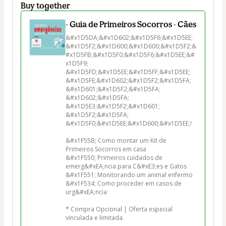
Buy together
- Guia de Primeiros Socorros - Cães
&#x1D5DA;&#x1D602;&#x1D5F6;&#x1D5EE; 
&#x1D5F2;&#x1D600;&#x1D600;&#x1D5F2;&
#x1D5FB;&#x1D5F0;&#x1D5F6;&#x1D5EE;&#
x1D5F9; 
&#x1D5FD;&#x1D5EE;&#x1D5FF;&#x1D5EE; 
&#x1D5FE;&#x1D602;&#x1D5F2;&#x1D5FA; 
&#x1D601;&#x1D5F2;&#x1D5FA; 
&#x1D602;&#x1D5FA; 
&#x1D5E3;&#x1D5F2;&#x1D601; 
&#x1D5F2;&#x1D5FA; 
&#x1D5F0;&#x1D5EE;&#x1D600;&#x1D5EE;!

&#x1F55B; Como montar um Kit de 
Primeiros Socorros em casa

&#x1F550; Primeiros cuidados de 
emerg&#xEA;ncia para C&#xE3;es e Gatos

&#x1F551; Monitorando um animal enfermo

&#x1F534; Como proceder em casos de 
urg&#xEA;ncia

* Compra Opcional | Oferta especial 