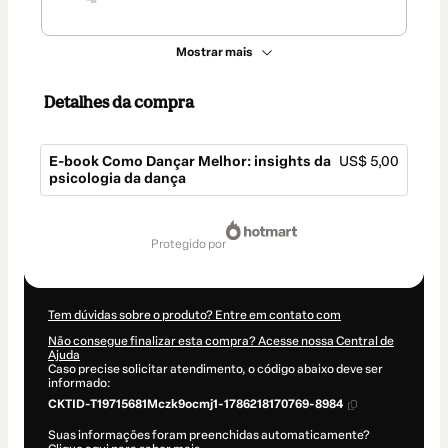
Mostrar mais
Detalhes da compra
E-book Como Dançar Melhor: insights da
US$ 5,00
psicologia da dança
Total
de
protegido por
US$ 5,00
Tem dúvidas sobre o produto? Entre em contato com
Não consegue finalizar esta compra? Acesse nossa Central de
Ajuda
Caso precise solicitar atendimento, o código abaixo deve ser
informado:
CKTID-T19715681Mczk9ocmj1-1786218170769-8984
Suas informações foram preenchidas automaticamente?