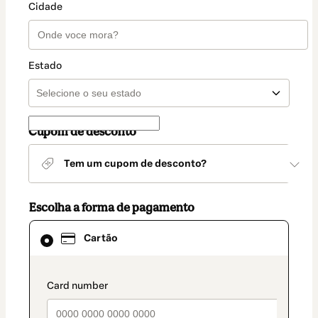
Cidade
Estado
Cupom de desconto
Tem um cupom de desconto?
Escolha a forma de pagamento
Cartão
Cartão
selecionado
como
método
de
payment_data.section_title_v2
pagamento