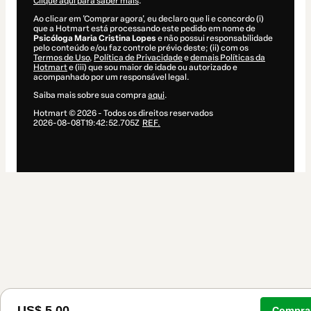
Clique aqui para saber mais
.
Ao clicar em 'Comprar agora', eu declaro que li e concordo (i)
que a Hotmart está processando este pedido em nome de
Psicóloga Maria Cristina Lopes
e não possui responsabilidade
pelo conteúdo e/ou faz controle prévio deste; (ii) com os
Termos de Uso
,
Política de Privacidade
e
demais Políticas da
Hotmart
e (iii) que sou maior de idade ou autorizado e
acompanhado por um responsável legal.
Saiba mais sobre sua compra
aqui
.
Hotmart ©
2026
- Todos os direitos reservados
2026-08-08T19:42:52.705Z
REF.
US$ 5,00
Comprar