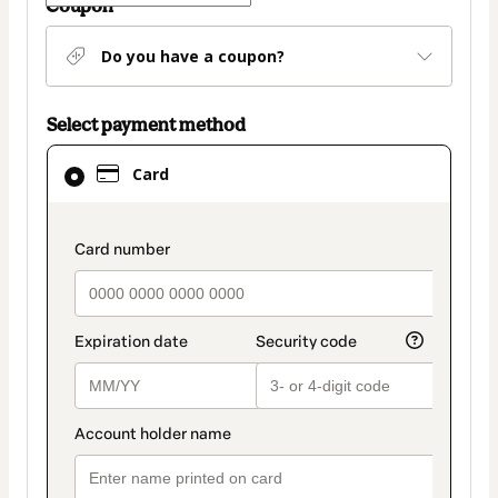
Coupon
Do you have a coupon?
Select payment method
Card
Card
selected
as
payment
payment_data.section_title_v2
method