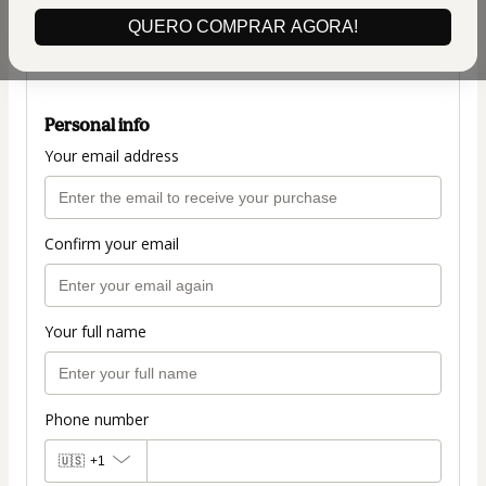
(+ applicable taxes.
Click here
for more
QUERO COMPRAR AGORA!
information)
PLANO COMPLETO 197
Personal info
Your email address
Confirm your email
Your full name
Phone number
🇺🇸
+1