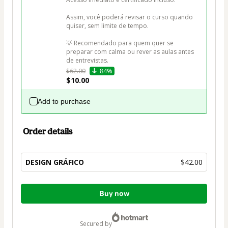
Assim, você poderá revisar o curso quando 
quiser, sem limite de tempo.

💡 Recomendado para quem quer se 
preparar com calma ou rever as aulas antes 
de entrevistas.
$62.00
84%
$10.00
Add to purchase
Order details
DESIGN GRÁFICO
$42.00
Total
Buy now
of
$42.00
secured by