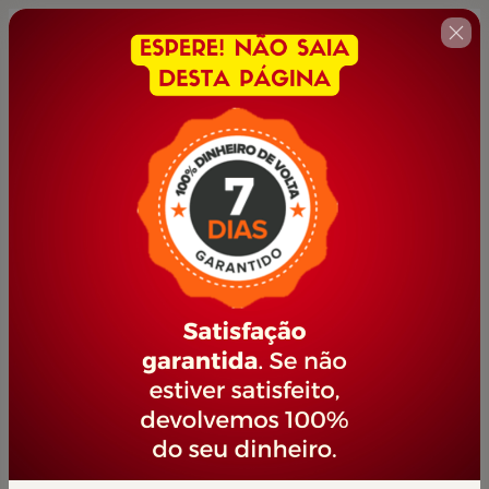
🇺🇸
Change country
DESIGN GRÁFICO
Author: PORTAL JOVEM EMPREENDEDOR
$42.00