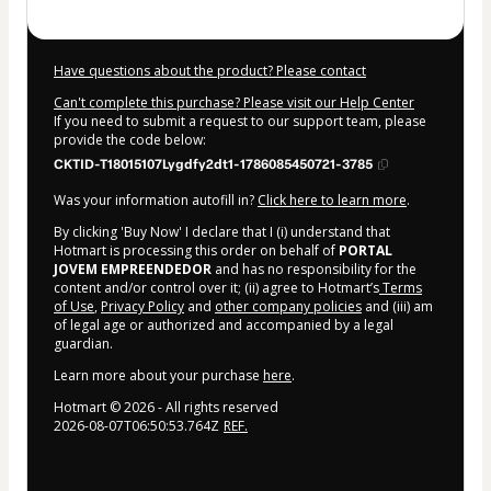
Have questions about the product? Please contact
Can't complete this purchase? Please visit our Help Center
If you need to submit a request to our support team, please
provide the code below:
CKTID-T18015107Lygdfy2dt1-1786085450721-3785
Was your information autofill in?
Click here to learn more
.
By clicking 'Buy Now' I declare that I (i) understand that
Hotmart is processing this order on behalf of
PORTAL
JOVEM EMPREENDEDOR
and has no responsibility for the
content and/or control over it; (ii) agree to Hotmart’s
Terms
of Use
,
Privacy Policy
and
other company policies
and (iii) am
of legal age or authorized and accompanied by a legal
guardian.
Learn more about your purchase
here
.
Hotmart ©
2026
- All rights reserved
2026-08-07T06:50:53.764Z
REF.