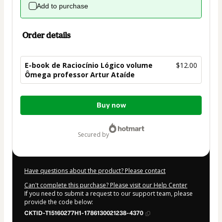
Add to purchase
Order details
E-book de Raciocínio Lógico volume
$12.00
Ômega professor Artur Ataíde
Total
Buy now
of
$12.00
secured by
Have questions about the product? Please contact
Can't complete this purchase? Please visit our Help Center
If you need to submit a request to our support team, please
provide the code below:
CKTID-T15160277H1-1786130021238-4370