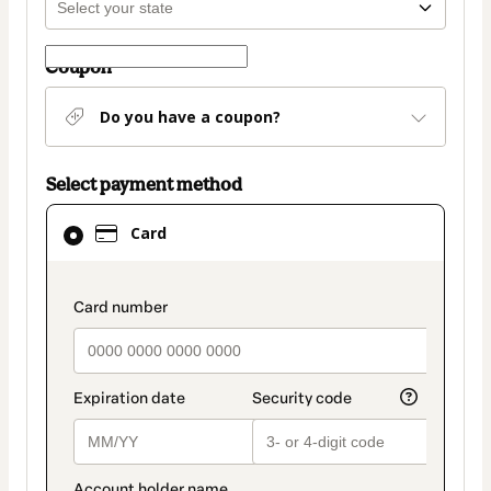
Coupon
Do you have a coupon?
Select payment method
Card
Card
selected
as
payment
payment_data.section_title_v2
method