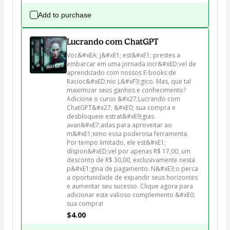
Add to purchase
Lucrando com ChatGPT
Voc&#xEA; j&#xE1; est&#xE1; prestes a 
embarcar em uma jornada incr&#xED;vel de 
aprendizado com nossos E-books de 
Racioc&#xED;nio L&#xF3;gico. Mas, que tal 
maximizar seus ganhos e conhecimento? 
Adicione o curso &#x27;Lucrando com 
ChatGPT&#x27; &#xE0; sua compra e 
desbloqueie estrat&#xE9;gias 
avan&#xE7;adas para aproveitar ao 
m&#xE1;ximo essa poderosa ferramenta. 
Por tempo limitado, ele est&#xE1; 
dispon&#xED;vel por apenas R$ 17,00, um 
desconto de R$ 30,00, exclusivamente nesta 
p&#xE1;gina de pagamento. N&#xE3;o perca 
a oportunidade de expandir seus horizontes 
e aumentar seu sucesso. Clique agora para 
adicionar este valioso complemento &#xE0; 
sua compra!
$4.00