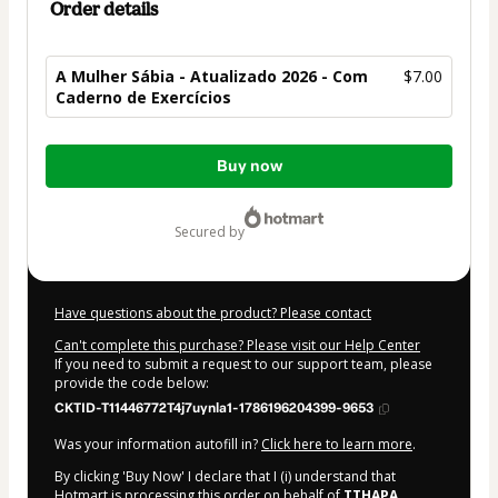
Order details
A Mulher Sábia - Atualizado 2026 - Com
$7.00
Caderno de Exercícios
Total
Buy now
of
$7.00
secured by
Have questions about the product? Please contact
Can't complete this purchase? Please visit our Help Center
If you need to submit a request to our support team, please
provide the code below:
CKTID-T11446772T4j7uynla1-1786196204399-9653
Was your information autofill in?
Click here to learn more
.
By clicking 'Buy Now' I declare that I (i) understand that
Hotmart is processing this order on behalf of
TTHAPA