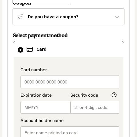
Coupon
Do you have a coupon?
Select payment method
Card
Card
selected
as
payment
payment_data.section_title_v2
method