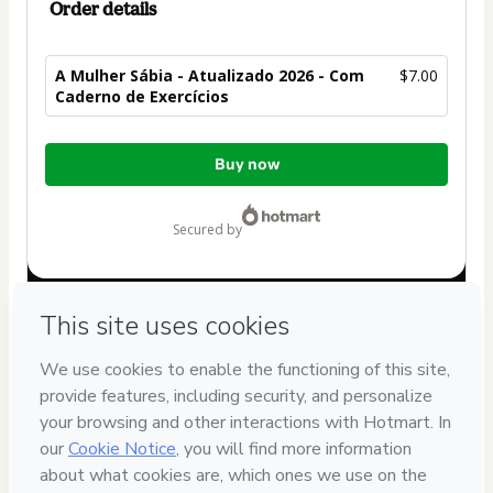
Order details
A Mulher Sábia - Atualizado 2026 - Com
$7.00
Caderno de Exercícios
Total
Buy now
of
$7.00
secured by
Have questions about the product? Please contact
Can't complete this purchase? Please visit our Help Center
If you need to submit a request to our support team, please
provide the code below:
CKTID-T11446772T1-1786045146732-1321
Was your information autofill in?
Click here to learn more
.
By clicking 'Buy Now' I declare that I (i) understand that
Hotmart is processing this order on behalf of
TTHAPA