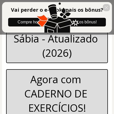
Vai perder o e-book mais os bônus?
eBook A Mulher 
Compre hoje mesmo e leve todos os bônus!
Sábia - Atualizado 
(2026)
Agora com 
CADERNO DE 
EXERCÍCIOS!