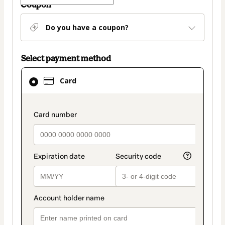
Coupon
Do you have a coupon?
Select payment method
Card
Card
selected
as
payment
payment_data.section_title_v2
method