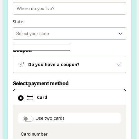
State
Coupon
Do you have a coupon?
Select payment method
Card
Card
selected
as
payment
payment_data.section_title_v2
Use two cards
method