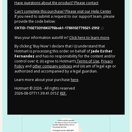
Have questions about the product? Please contact
Can't complete this purchase? Please visit our Help Center
If you need to submit a request to our support team, please
provide the code below:
CKTID-T102733116Kii7f6bok1-1786102779521-2912
Was your information autofill in?
Click here to learn more
.
By clicking 'Buy Now' I declare that I (i) understand that
Hotmart is processing this order on behalf of
Jade Esther
Fernandez
and has no responsibility for the content and/or
control over it; (ii) agree to Hotmart’s
Terms of Use
,
Privacy
Policy
and
other company policies
and (iii) am of legal age or
authorized and accompanied by a legal guardian.
Learn more about your purchase
here
.
Hotmart ©
2026
- All rights reserved
2026-08-07T11:39:41.015Z
REF.