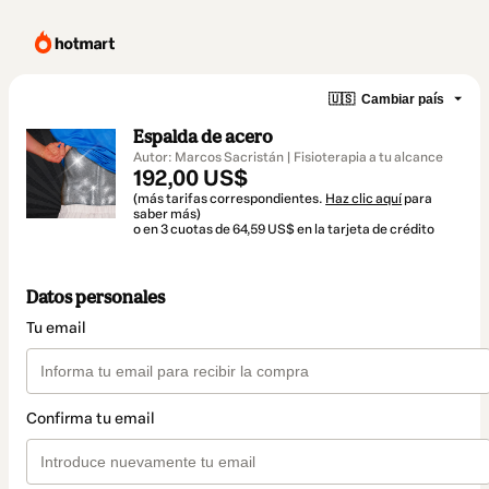
🇺🇸
Cambiar país
Espalda de acero
Autor: Marcos Sacristán | Fisioterapia a tu alcance
192,00 US$
(más tarifas correspondientes.
Haz clic aquí
para
saber más)
o en 3 cuotas de 64,59 US$ en la tarjeta de crédito
Datos personales
Tu email
Confirma tu email