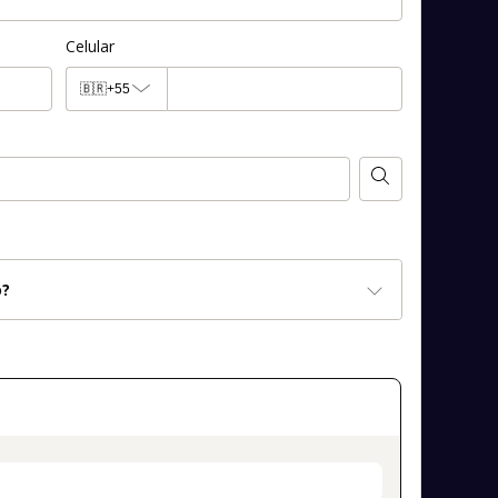
Celular
🇧🇷
+55
o?
on_title_v2