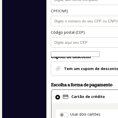
CPF/CNPJ
Código postal (CEP)
Cupom de desconto
Tem um cupom de descont
Escolha a forma de pagamento
Cartão
Cartão de crédito
de
crédito
selecionado
payment_data.secti
Usar dois cartões
como