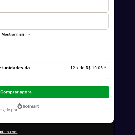
Mostrar mais
rtunidades da
12 x de R$ 10,03 *
Comprar agora
otegido por
ontato com