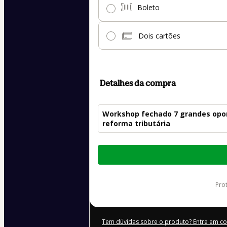
Boleto
Dois cartões
Detalhes da compra
Workshop fechado 7 grandes opo
reforma tributária
Total
de
R$ 120,36
pr
Tem dúvidas sobre o produto? Entre em c