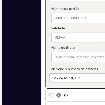
método
de
pagamento
Selecione o número de parcelas
Pix