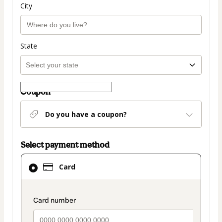
City
State
Coupon
Do you have a coupon?
Select payment method
Card
Card
selected
as
payment
payment_data.section_title_v2
method