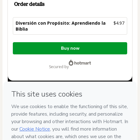
Order details
Diversión con Propósito: Aprendiendo la
$4.97
Biblia
Total
Buy now
of
$4.97
secured by
Have questions about the product? Please contact
Can't complete this purchase? Please visit our Help Center
If you need to submit a request to our support team, please
provide the code below:
CKTID-T101030542N1-1786055887423-4343
Was your information autofill in?
Click here to learn more
.
By clicking 'Buy Now' I declare that I (i) understand that