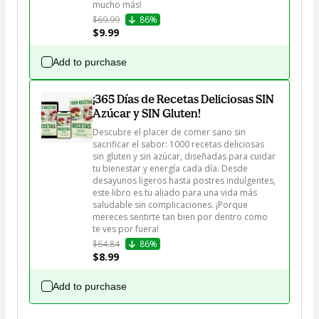
mucho más!
$69.99
86%
$9.99
Add to purchase
¡365 Días de Recetas Deliciosas SIN
Azúcar y SIN Gluten!
Descubre el placer de comer sano sin 
sacrificar el sabor: 1000 recetas deliciosas 
sin gluten y sin azúcar, diseñadas para cuidar 
tu bienestar y energía cada día. Desde 
desayunos ligeros hasta postres indulgentes, 
este libro es tu aliado para una vida más 
saludable sin complicaciones. ¡Porque 
mereces sentirte tan bien por dentro como 
te ves por fuera!
$64.84
86%
$8.99
Add to purchase