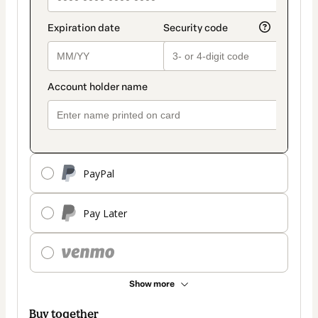
PayPal
Pay Later
Show more
Buy together