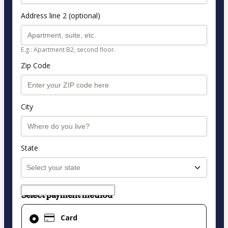
Address line 2 (optional)
E.g.: Apartment B2, second floor.
Zip Code
City
State
Select payment method
Card
Card
selected