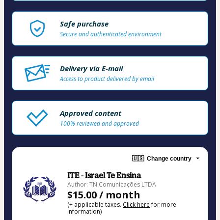
Safe purchase
Secure and authenticated environment
Delivery via E-mail
Access to product delivered by email
Approved content
100% reviewed and approved
🇺🇸
Change country
ITE - Israel Te Ensina
Author: TN Comunicações LTDA
$15.00 / month
(+ applicable taxes.
Click here
for more
information)