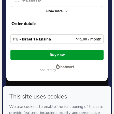
Show more
Order details
ITE - Israel Te Ensina
$15.00 / month
Total
Buy now
of
$15.00
secured by
Have questions about the product? Please contact
Can't complete this purchase? Please visit our Help Center
If you need to submit a request to our support team, please
provide the code below:
CKTID-T100279489S1-1786095250676-3736