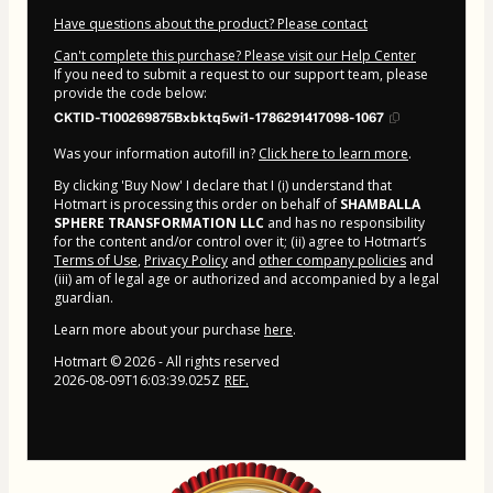
Have questions about the product? Please contact
Can't complete this purchase? Please visit our Help Center
If you need to submit a request to our support team, please
provide the code below:
CKTID-T100269875Bxbktq5wi1-1786291417098-1067
Was your information autofill in?
Click here to learn more
.
By clicking 'Buy Now' I declare that I (i) understand that
Hotmart is processing this order on behalf of
SHAMBALLA
SPHERE TRANSFORMATION LLC
and has no responsibility
for the content and/or control over it; (ii) agree to Hotmart’s
Terms of Use
,
Privacy Policy
and
other company policies
and
(iii) am of legal age or authorized and accompanied by a legal
guardian.
Learn more about your purchase
here
.
Hotmart ©
2026
- All rights reserved
2026-08-09T16:03:39.025Z
REF.