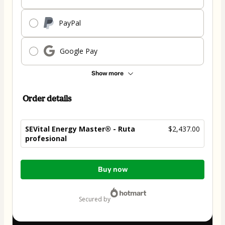
PayPal
Google Pay
Show more
Order details
SEVital Energy Master® - Ruta
$2,437.00
profesional
Total
Buy now
of
$2,437.00
secured by