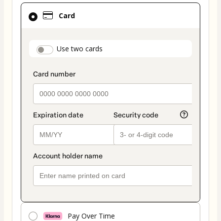
Card
Card
selected
as
payment
payment_data.section_title_v2
Use two cards
method
Pay Over Time