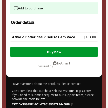
Add to purchase
Order details
Ative o Poder das 7 Deusas em Você
$104.00
Total
Buy now
of
$104.00
secured by
Have questions about the product? Please contact
Can't complete this purchase? Please visit our Help Center
If you need to submit a request to our support team, please
provide the code below:
CKTID-S98491114O1-1786189527224-5818