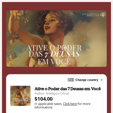
🇺🇸
Change country
Ative o Poder das 7 Deusas em Você
Author: Artétipos Oficial
$104.00
(+ applicable taxes.
Click here
for more
information)