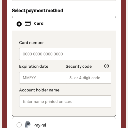
Select payment method
Card
Card
selected
as
payment
payment_data.section_title_v2
method
PayPal