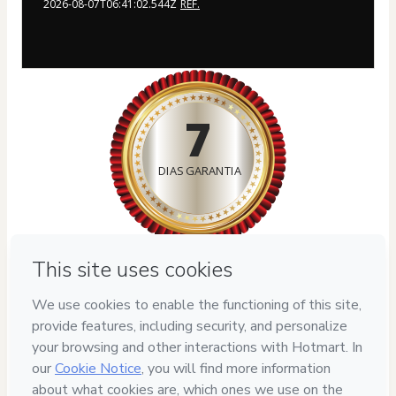
2026-08-07T06:41:02.544Z
REF.
7
DIAS GARANTIA
Privacy
Your information is 100% secure
Safe purchase
Secure and authenticated environment