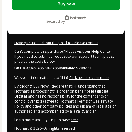
Buy now
of
$619.00
secured by
Have questions about the product? Please contact
Can't complete this purchase? Please visit our Help Center
If you need to submit a request to our support team, please
provide the code below:
CKTID-S97527352J1-1786084860427-2087
Was your information autofill in?
Click here to learn more
.
By clicking 'Buy Now' I declare that I (i) understand that
Hotmart is processing this order on behalf of
Magnólia
Digital
and has no responsibility for the content and/or
control over it; (ii) agree to Hotmart’s
Terms of Use
,
Privacy
Policy
and
other company policies
and (iii) am of legal age or
authorized and accompanied by a legal guardian.
Learn more about your purchase
here
.
Hotmart ©
2026
- All rights reserved