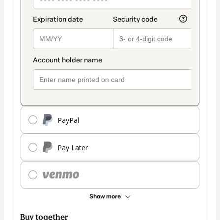
PayPal
Pay Later
Show more
Buy together