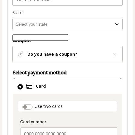
State
Coupon
Do you have a coupon?
Select payment method
Card
Card
selected
as
payment
payment_data.section_title_v2
Use two cards
method