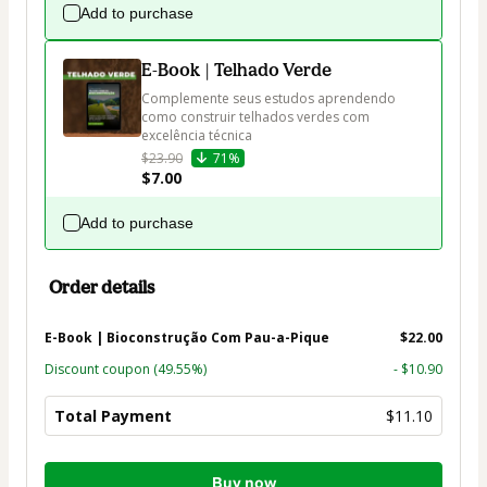
Add to purchase
E-Book | Telhado Verde
Complemente seus estudos aprendendo 
como construir telhados verdes com 
excelência técnica
$23.90
71%
$7.00
Add to purchase
Order details
E-Book | Bioconstrução Com Pau-a-Pique
$22.00
Discount coupon
(49.55%)
- $10.90
Total Payment
$11.10
Total
Buy now