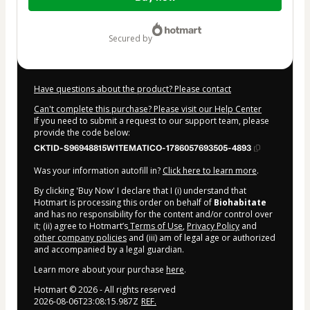
of
$11.10
secured by
Have questions about the product? Please contact
Can't complete this purchase? Please visit our Help Center
If you need to submit a request to our support team, please
provide the code below:
CKTID-S96948815W1TEMATICO-1786057693505-4893
Was your information autofill in?
Click here to learn more
.
By clicking 'Buy Now' I declare that I (i) understand that
Hotmart is processing this order on behalf of
Biohabitate
and has no responsibility for the content and/or control over
it; (ii) agree to Hotmart’s
Terms of Use
,
Privacy Policy
and
other company policies
and (iii) am of legal age or authorized
and accompanied by a legal guardian.
Learn more about your purchase
here
.
Hotmart ©
2026
- All rights reserved
2026-08-06T23:08:15.987Z
REF.