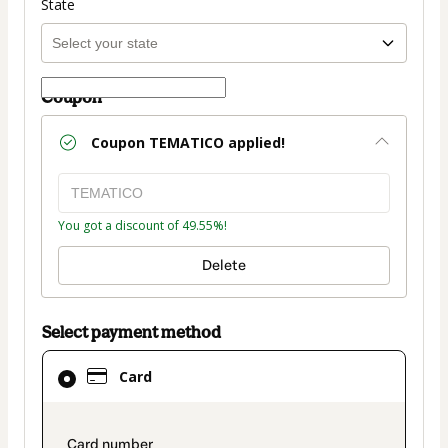
State
Coupon
Coupon
TEMATICO
applied!
You got a discount of 49.55%!
Delete
Select payment method
Card
Card
selected
as
payment
payment_data.section_title_v2