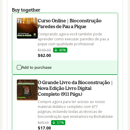
Buy together
Curso Online | Bioconstrução
Paredes de Pau a Pique
Comprando agora você também pode 
aprender como executar paredes de pau a 
pique com qualidade profissional
$103.33
40%
$62.00
Add to purchase
O Grande Livro da Bioconstrução |
Nova Edição Livro Digital
Completo (911 Págs.)
Compre agora para ter acesso ao nosso 
material didático completo com 677 
páginas, incluindo todas as técnicas de 
bioconstrução que ensinamos na Biohabitate
$39.33
57%
$17.00