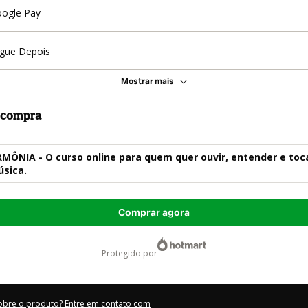
ogle Pay
gue Depois
Mostrar mais
a compra
ÔNIA - O curso online para quem quer ouvir, entender e toc
úsica.
Comprar agora
protegido por
obre o produto? Entre em contato com