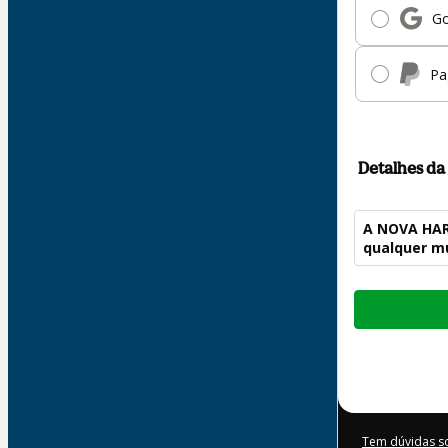
Go
Pa
Detalhes d
A NOVA HARM
qualquer m
Total
de
US$ 177,00
Tem dúvidas s