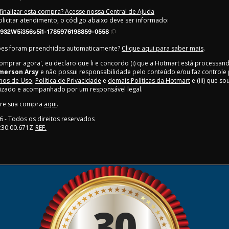
inalizar esta compra? Acesse nossa Central de Ajuda
olicitar atendimento, o código abaixo deve ser informado:
932W5i356s5i1-1785976198859-0558
ões foram preenchidas automaticamente?
Clique aqui para saber mais
.
Comprar agora', eu declaro que li e concordo (i) que a Hotmart está processan
merson Arsy
e não possui responsabilidade pelo conteúdo e/ou faz controle 
os de Uso
,
Política de Privacidade
e
demais Políticas da Hotmart
e (iii) que s
rizado e acompanhado por um responsável legal.
bre sua compra
aqui
.
6
- Todos os direitos reservados
:30:00.671Z
REF.
30