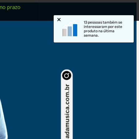
 no prazo
13 pessoas também se
interessaram por este
produto na última
semana.