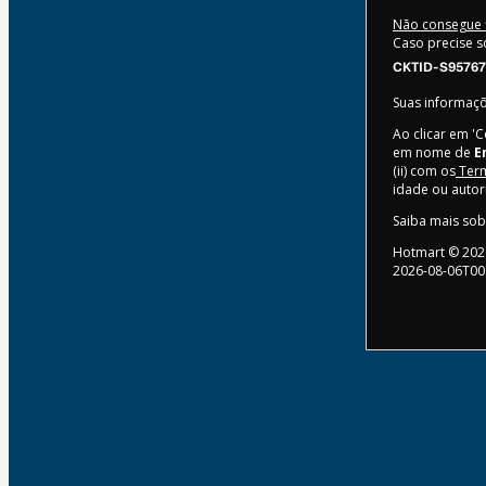
Não consegue f
Caso precise s
CKTID-S95767
Suas informaç
Ao clicar em '
em nome de
E
(ii) com os
Term
idade ou auto
Saiba mais so
Hotmart ©
202
2026-08-06T00