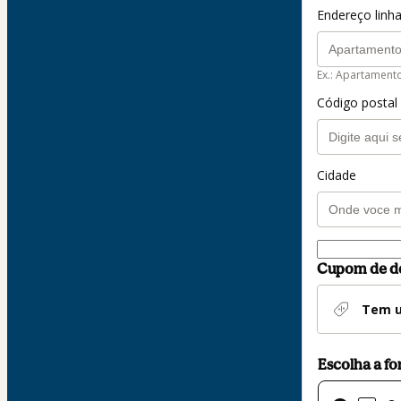
Endereço linha
Ex.: Apartament
Código postal
Cidade
Cupom de d
Tem u
Escolha a f
Cartão