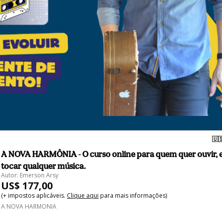
🇺
A NOVA HARMÔNIA - O curso online para quem quer ouvir, 
tocar qualquer música.
Autor: Emerson Arsy
US$ 177,00
(+ impostos aplicáveis.
Clique aqui
para mais informações)
A NOVA HARMONIA