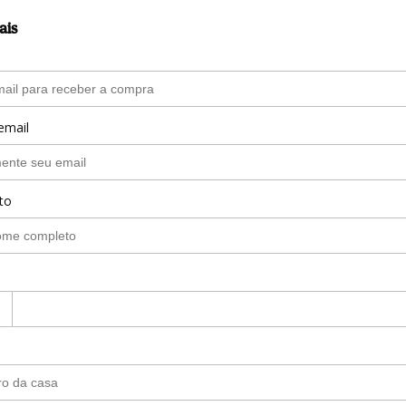
ais
email
to