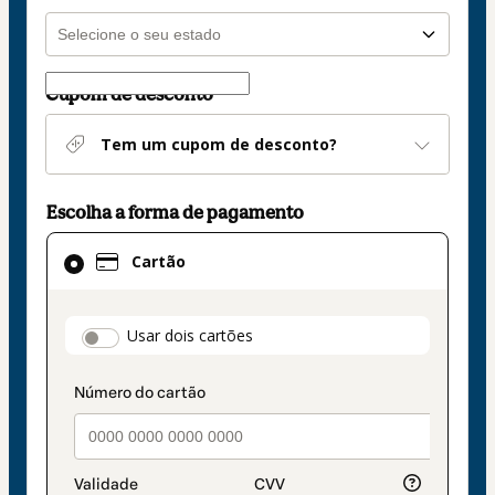
Cupom de desconto
Tem um cupom de desconto?
Escolha a forma de pagamento
Cartão
Cartão
selecionado
como
método
payment_data.section_title_v2
Usar dois cartões
de
pagamento