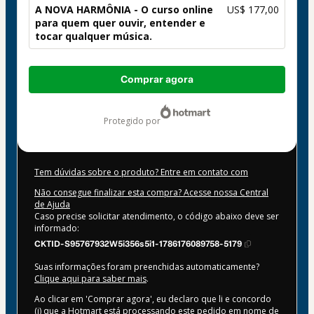
A NOVA HARMÔNIA - O curso online
US$ 177,00
para quem quer ouvir, entender e
tocar qualquer música.
Total
Comprar agora
de
US$ 177,00
protegido por
Tem dúvidas sobre o produto? Entre em contato com
Não consegue finalizar esta compra? Acesse nossa Central
de Ajuda
Caso precise solicitar atendimento, o código abaixo deve ser
informado:
CKTID-S95767932W5i356s5i1-1786176089758-5179
Suas informações foram preenchidas automaticamente?
Clique aqui para saber mais
.
Ao clicar em 'Comprar agora', eu declaro que li e concordo
(i) que a Hotmart está processando este pedido em nome de