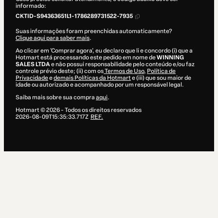
informado:
CKTID-S94363651L1-1786289731522-7935
Suas informações foram preenchidas automaticamente?
Clique aqui para saber mais
.
Ao clicar em 'Comprar agora', eu declaro que li e concordo (i) que a
Hotmart está processando este pedido em nome de
WINNING
SALES LTDA
e não possui responsabilidade pelo conteúdo e/ou faz
controle prévio deste; (ii) com os
Termos de Uso
,
Política de
Privacidade
e
demais Políticas da Hotmart
e (iii) que sou maior de
idade ou autorizado e acompanhado por um responsável legal.
Saiba mais sobre sua compra
aqui
.
Hotmart ©
2026
- Todos os direitos reservados
2026-08-09T15:35:33.717Z
REF.