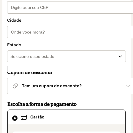
Cidade
Estado
Cupom de desconto
Tem um cupom de desconto?
Escolha a forma de pagamento
Cartão
Cartão
selecionado
como
método