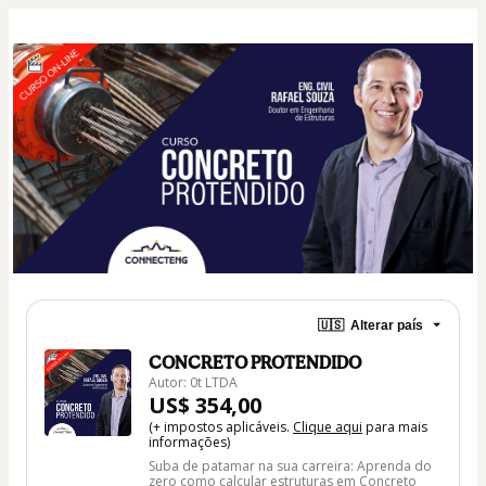
🇺🇸
Alterar país
CONCRETO PROTENDIDO
Autor: 0t LTDA
US$ 354,00
(+ impostos aplicáveis.
Clique aqui
para mais
informações)
Suba de patamar na sua carreira: Aprenda do
zero como calcular estruturas em Concreto