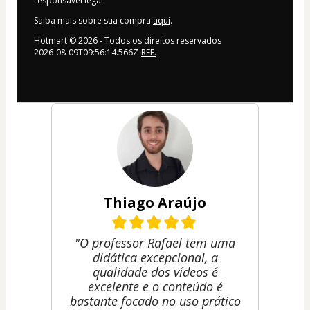
responsável legal.
Saiba mais sobre sua compra
aqui
.
Hotmart ©
2026
- Todos os direitos reservados
2026-08-09T09:56:14.566Z
REF.
Thiago Araújo
"O professor Rafael tem uma
didática excepcional, a
qualidade dos vídeos é
excelente e o conteúdo é
bastante focado no uso prático