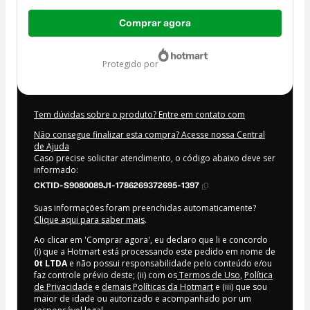
Total
Comprar agora
de
US$ 354,00
protegido por
Tem dúvidas sobre o produto? Entre em contato com
Não consegue finalizar esta compra? Acesse nossa Central
de Ajuda
Caso precise solicitar atendimento, o código abaixo deve ser
informado:
CKTID-S9080089J1-1786269372695-1397
Suas informações foram preenchidas automaticamente?
Clique aqui para saber mais
.
Ao clicar em 'Comprar agora', eu declaro que li e concordo
(i) que a Hotmart está processando este pedido em nome de
0t LTDA
e não possui responsabilidade pelo conteúdo e/ou
faz controle prévio deste; (ii) com os
Termos de Uso
,
Política
de Privacidade
e
demais Políticas da Hotmart
e (iii) que sou
maior de idade ou autorizado e acompanhado por um