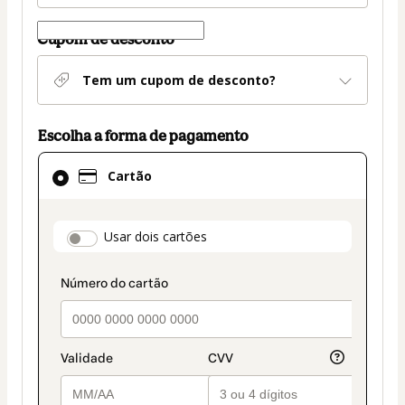
Cupom de desconto
Tem um cupom de desconto?
Escolha a forma de pagamento
Cartão
Cartão
selecionado
como
método
payment_data.section_title_v2
Usar dois cartões
de
pagamento