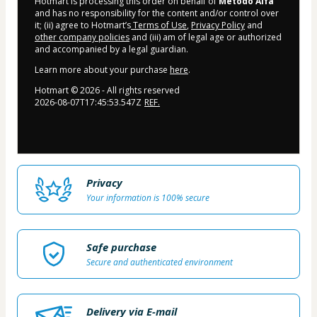
Hotmart is processing this order on behalf of
Método Alfa
and has no responsibility for the content and/or control over
it; (ii) agree to Hotmart’s
Terms of Use
,
Privacy Policy
and
other company policies
and (iii) am of legal age or authorized
and accompanied by a legal guardian.
Learn more about your purchase
here
.
Hotmart ©
2026
- All rights reserved
2026-08-07T17:45:53.547Z
REF.
Privacy
Your information is 100% secure
Safe purchase
Secure and authenticated environment
Delivery via E-mail