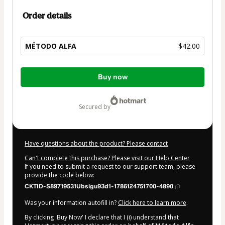
Order details
MÉTODO ALFA
$42.00
Total
Buy now
of
$42.00
secured by
Have questions about the product? Please contact
Can't complete this purchase? Please visit our Help Center
If you need to submit a request to our support team, please
provide the code below:
CKTID-S89719531Ubsigu93d1-1786124751700-4890
Was your information autofill in?
Click here to learn more
.
By clicking 'Buy Now' I declare that I (i) understand that