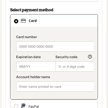
Select payment method
Card
Card
selected
as
payment
payment_data.section_title_v2
method
PayPal