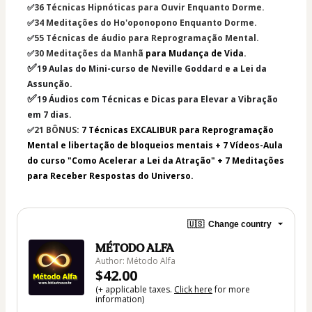
✅
36 Técnicas Hipnóticas para Ouvir Enquanto Dorme.
✅
34 Meditações do Ho'oponopono Enquanto Dorme.
✅
55 Técnicas de áudio para Reprogramação Mental.
✅
30 Meditações da Manhã 
para Mudança de Vida.
✅
19 Aulas do Mini-curso de Neville Goddard e a Lei da 
Assunção.
✅
19 Áudios com Técnicas e Dicas para Elevar a Vibração 
em 7 dias.
✅
21 BÔNUS: 
7 Técnicas EXCALIBUR para Reprogramação 
Mental e libertação de bloqueios mentais + 7 Vídeos-Aula 
do curso "Como Acelerar a Lei da Atração" + 7 Meditações 
para Receber Respostas do Universo.
🇺🇸
Change country
MÉTODO ALFA
Author: Método Alfa
$42.00
(+ applicable taxes.
Click here
for more
information)