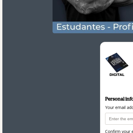
Personal inf
Your email ad
Confirm your 