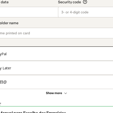
yPal
y Later
Show more
r