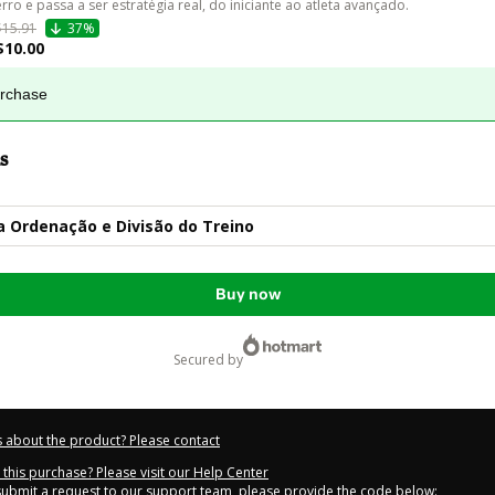
erro e passa a ser estratégia real, do iniciante ao atleta avançado.
$15.91
37%
$10.00
urchase
s
 Ordenação e Divisão do Treino
Buy now
secured by
 about the product? Please contact
this purchase? Please visit our Help Center
 submit a request to our support team, please provide the code below: