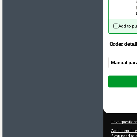
Add to p
Order detail
Manual para
Total
of
$12.00
Have questions
Can't complete 
If you need to