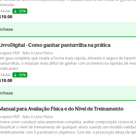
muscular.
$15.56
36%
$10.00
urchase
LivroDigital - Como ganhar panturrilha na prática
Arquivo PDF - Não é Livro Físico

Um guia completo que revela a forma mais rápida, eficiente e segura de hipertr
panturrilhas, o músculo mais difícil de ganhar com os treinos na opinião de mui
praticantes.
$15.56
36%
$10.00
urchase
Manual para Avaliação Física e do Nível de Treinamento
Arquivo PDF - Não é Livro Físico

Ensina como conduzir uma anamnese completa, avaliar composição corporal, te
classificar o nível de treinamento de qualquer aluno usando um modelo valida
cientificamente com 5 parâmetros objetivos. Com ele, a prescrição deixa de ser 