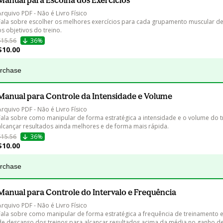
Manual para Escolha dos Exercícios
Arquivo PDF - Não é Livro Físico

Fala sobre escolher os melhores exercícios para cada grupamento muscular d
os objetivos do treino.
$15.56
36%
$10.00
urchase
Manual para Controle da Intensidade e Volume
Arquivo PDF - Não é Livro Físico

Fala sobre como manipular de forma estratégica a intensidade e o volume do t
alcançar resultados ainda melhores e de forma mais rápida.
$15.56
36%
$10.00
urchase
Manual para Controle do Intervalo e Frequência
Arquivo PDF - Não é Livro Físico

Fala sobre como manipular de forma estratégica a frequência de treinamento e 
de descanso dos treinos para alcançar resultados acima da média no ganho d