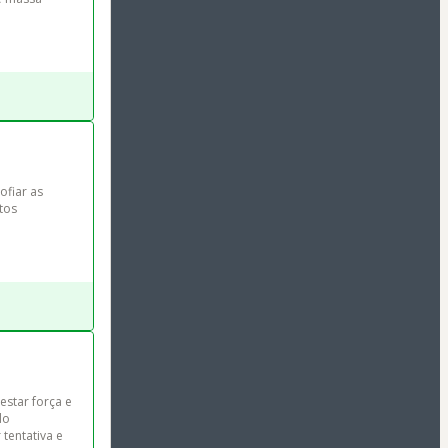
ofiar as 
tos 
star força e 
do 
tentativa e 