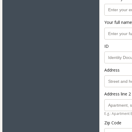
Your full name
ID
Address
Address line 2 
E.g.: Apartment 
Zip Code