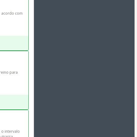
e acordo com 
reino para 
o intervalo 
e massa 