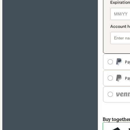
Pa
Pa
Buy togethe