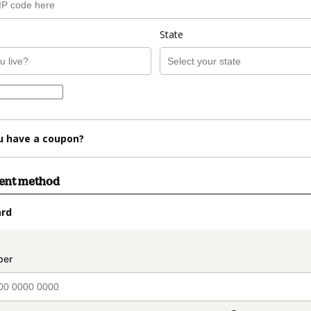
State
u have a coupon?
ment method
ard
t_data.section_title_v2