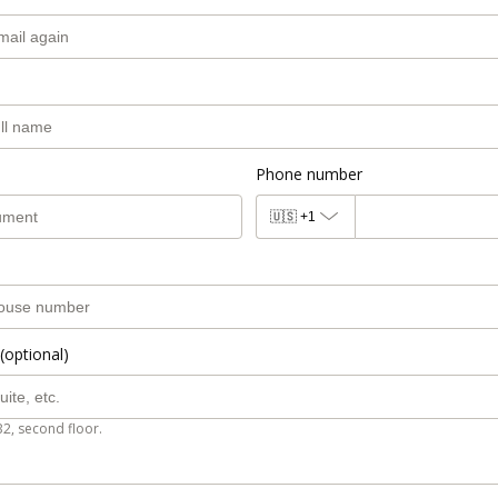
Phone number
🇺🇸
+1
(optional)
B2, second floor.