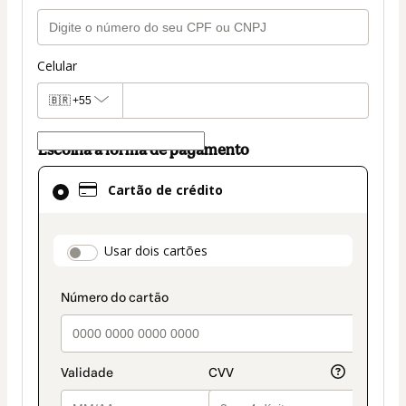
Celular
🇧🇷
+55
Escolha a forma de pagamento
Cartão
Cartão de crédito
de
crédito
selecionado
payment_data.section_title_v2
Usar dois cartões
como
método
de
pagamento