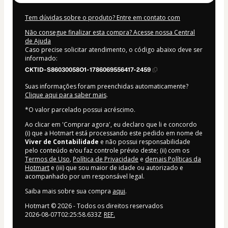
Tem dúvidas sobre o produto? Entre em contato com
Não consegue finalizar esta compra? Acesse nossa Central
de Ajuda
Caso precise solicitar atendimento, o código abaixo deve ser
informado:
CKTID-S86030058O1-1786069556417-2459
Suas informações foram preenchidas automaticamente?
Clique aqui para saber mais
.
*O valor parcelado possui acréscimo.
Ao clicar em 'Comprar agora', eu declaro que li e concordo
(i) que a Hotmart está processando este pedido em nome de
Viver de Contabilidade
e não possui responsabilidade
pelo conteúdo e/ou faz controle prévio deste; (ii) com os
Termos de Uso
,
Política de Privacidade
e
demais Políticas da
Hotmart
e (iii) que sou maior de idade ou autorizado e
acompanhado por um responsável legal.
Saiba mais sobre sua compra
aqui
.
Hotmart ©
2026
- Todos os direitos reservados
2026-08-07T02:25:58.633Z
REF.