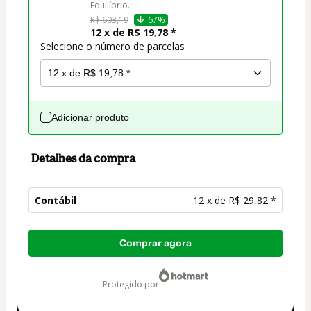
Equilíbrio.
R$ 603,19
67%
12 x de R$ 19,78 *
Selecione o número de parcelas
Adicionar produto
Detalhes da compra
Contábil
12 x de R$ 29,82 *
Total
Comprar agora
de
R$ 357,84
protegido por