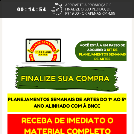
APROVEITE A PROMOÇÃO E
00 : 14 : 54
FINALIZE O SEU PEDIDO, DE
R$49,00 POR APENAS R$14,99