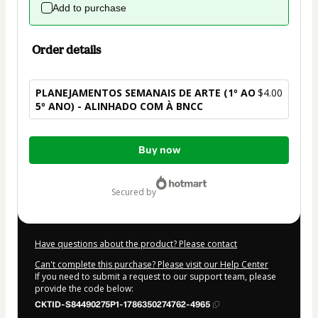
Add to purchase
Order details
PLANEJAMENTOS SEMANAIS DE ARTE (1º AO
$4.00
5º ANO) - ALINHADO COM À BNCC
Total
Buy now
of
$4.00
secured by
Have questions about the product? Please contact
Can't complete this purchase? Please visit our Help Center
If you need to submit a request to our support team, please
provide the code below:
CKTID-S84490275P1-1786350274762-4965