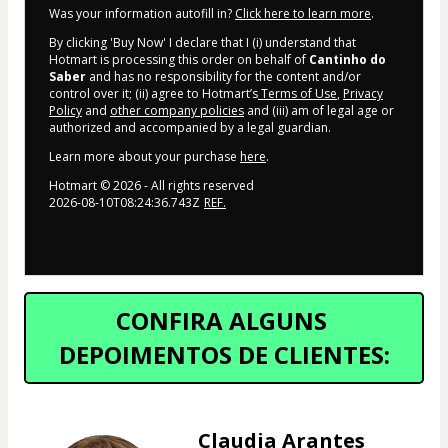
Was your information autofill in?
Click here to learn more
.
By clicking 'Buy Now' I declare that I (i) understand that
Hotmart is processing this order on behalf of
Cantinho do
Saber
and has no responsibility for the content and/or
control over it; (ii) agree to Hotmart’s
Terms of Use
,
Privacy
Policy
and
other company policies
and (iii) am of legal age or
authorized and accompanied by a legal guardian.
Learn more about your purchase
here
.
Hotmart ©
2026
- All rights reserved
2026-08-10T08:24:36.743Z
REF.
CONFIRA ALGUNS 
DEPOIMENTOS DE CLIENTES:
Claudia Arantes