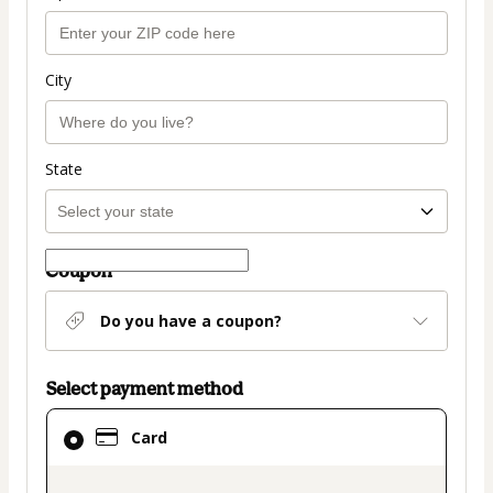
City
State
Coupon
Do you have a coupon?
Select payment method
Card
Card
selected
as
payment