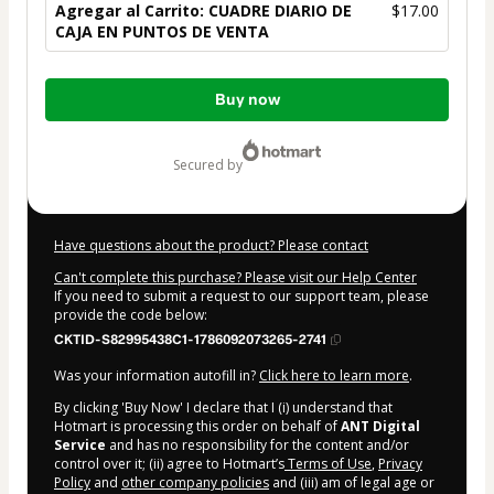
Agregar al Carrito: CUADRE DIARIO DE
$17.00
CAJA EN PUNTOS DE VENTA
Total
Buy now
of
$17.00
secured by
Have questions about the product? Please contact
Can't complete this purchase? Please visit our Help Center
If you need to submit a request to our support team, please
provide the code below:
CKTID-S82995438C1-1786092073265-2741
Was your information autofill in?
Click here to learn more
.
By clicking 'Buy Now' I declare that I (i) understand that
Hotmart is processing this order on behalf of
ANT Digital
Service
and has no responsibility for the content and/or
control over it; (ii) agree to Hotmart’s
Terms of Use
,
Privacy
Policy
and
other company policies
and (iii) am of legal age or