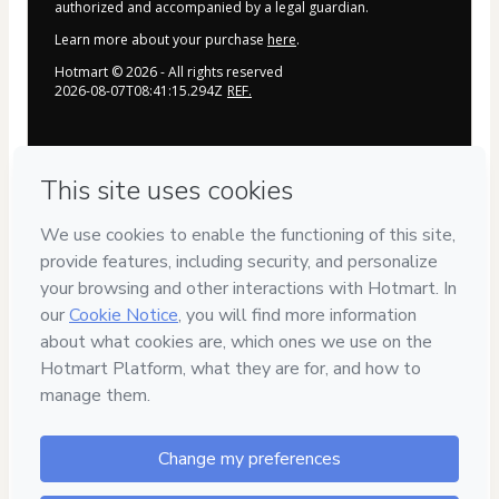
authorized and accompanied by a legal guardian.
Learn more about your purchase
here
.
Hotmart ©
2026
- All rights reserved
2026-08-07T08:41:15.294Z
REF.
Privacy
Your information is 100% secure
Safe purchase
Secure and authenticated environment
Delivery via E-mail
Access to product delivered by email