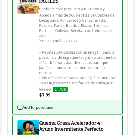
FÁCILES
👉Añade este producto a tu compra y 
accede a más de 500 Recetas Saludables de:

Desayunos, Almuerzos y Cenas, Snacks, 
Postres, Panes, Batidos, Pizzas, Tortillas, 
Pasteles, Galletas, Recetas con freidora de 
aire

Y mucho más... ⭐⭐⭐⭐⭐

✅Recetas Saludables con su imagen, paso a 
paso, lista de ingredientes y macronutrientes.

✅Tendrás variedad de recetas para que 
jamás te aburras de comer siempre lo 
mismo.

✅No más preocuparse por "Qué comer hoy"

✅Los ingredientes son fáciles de conseguir
$26.39
70%
$7.99
Add to purchase
Quema Grasa Acelerador🔥:
Ayuno Intermitente Perfecto