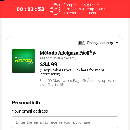
Complete el siguiente
00 : 02 : 53
formulario a tiempo para
acceder al descuento!
🇺🇸
Change country
Método Adelgaza Fácil®🔥
Author: Isval Academy
$84.99
(+ applicable taxes.
Click here
for more
information)
Plan 60 Días - Único Pago 🔴 Últimos cupos con
esta Oferta! 🔴
Personal info
Your email address