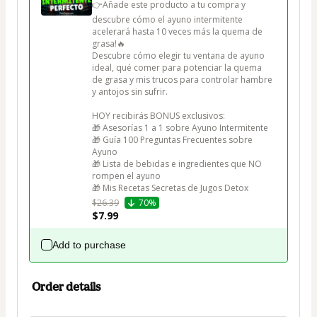
👉Añade este producto a tu compra y 
descubre cómo el ayuno intermitente 
acelerará hasta 10 veces más la quema de 
grasa!🔥

Descubre cómo elegir tu ventana de ayuno 
ideal, qué comer para potenciar la quema 
de grasa y mis trucos para controlar hambre 
y antojos sin sufrir.

HOY recibirás BONUS exclusivos:

🎁 Asesorías 1 a 1 sobre Ayuno Intermitente

🎁 Guía 100 Preguntas Frecuentes sobre 
Ayuno

🎁 Lista de bebidas e ingredientes que NO 
rompen el ayuno

🎁 Mis Recetas Secretas de Jugos Detox
$26.39
70%
$7.99
Add to purchase
Order details