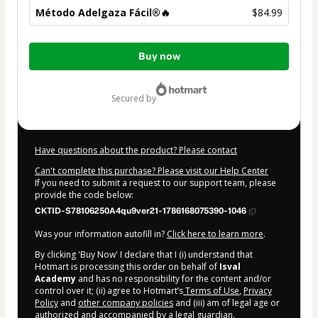
Método Adelgaza Fácil®🔥
$84.99
Total
Buy now
of
$84.99
secured by
Have questions about the product? Please contact
Can't complete this purchase? Please visit our Help Center
If you need to submit a request to our support team, please
provide the code below:
CKTID-S78106250A4qu9ver21-1786168075390-1046
Was your information autofill in?
Click here to learn more
.
By clicking 'Buy Now' I declare that I (i) understand that
Hotmart is processing this order on behalf of
Isval
Academy
and has no responsibility for the content and/or
control over it; (ii) agree to Hotmart’s
Terms of Use
,
Privacy
Policy
and
other company policies
and (iii) am of legal age or
authorized and accompanied by a legal guardian.