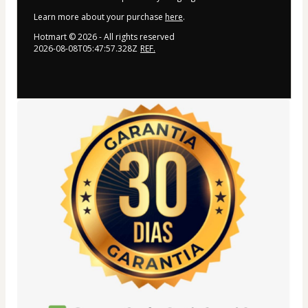
Learn more about your purchase
here
.
Hotmart ©
2026
- All rights reserved
2026-08-08T05:47:57.328Z
REF.