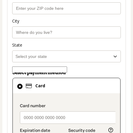
City
State
Select payment method
Card
Card
selected
as
payment
payment_data.section_title_v2
method