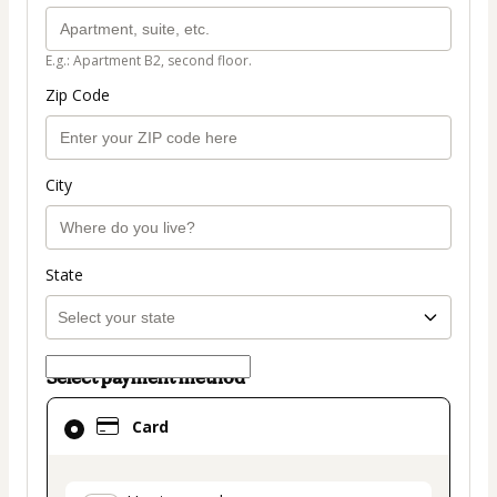
E.g.: Apartment B2, second floor.
Zip Code
City
State
Select payment method
Card
Card
selected
as
payment