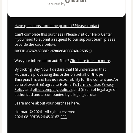
secured by
Have questions about the product? Please contact
Can't complete this purchase? Please visit our Help Center
If you need to submit a request to our support team, please
provide the code below:
CKTID-S76715238E1-1786264003240-2535
Was your information autofill in?
Click here to learn more
.
By clicking 'Buy Now' I declare that I (i) understand that
Hotmart is processing this order on behalf of
Grupo
Sinapsis Inc
and has no responsibility for the content and/or
control over it; (ii) agree to Hotmart’s
Terms of Use
,
Privacy
Policy
and
other company policies
and (iii) am of legal age or
authorized and accompanied by a legal guardian.
Learn more about your purchase
here
.
Hotmart ©
2026
- All rights reserved
2026-08-09T08:26:45.016Z
REF.