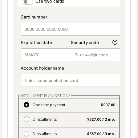
payment_data.section_title_v2
Use two cards
method
INSTALLMENT PLAN OPTIONS
One-time payment
$997.00
2 installments
$527.00 / 2 mo.
3 installments
$357.00 / 3 mo.