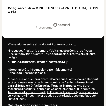
Congreso online MINDFULNESS PARA TU DÍA
94,00 US$
A DÍA
Total
de
protegido por
94,00 US$
¿Tienes dudas sobre el producto? Ponte en contacto
¿No puedes finalizar la compra? Visita nuestra Central de Ayuda
Si solicitas ayuda a nuestro Equipo de Soporte, informa el siguiente
código:
CKTID-S73741283S1-1786120170679-9044
¿Se completó tu información automáticamente?
Haz clic aquí para saber más
.
Al hacer clic en 'Comprar ahora', declaro que (i) entiendo que Hotmart
está procesando este pedido en nombre de
Centro Internacional
para el Estudio y Difusión de las Terapias Naturales
y no tiene
responsabilidad por el contenido y/o control sobre él; (ii) acepto los
Términos de Uso de Hotmart
,
Políticas de Privacidad
y
otras políticas
de Hotmart
y (iii) soy mayor de edad o autorizado y acompañado por
un tutor legal.
Más información sobre tu compra
aquí
.