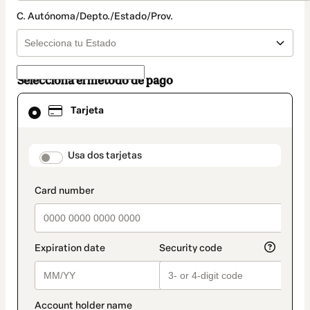
C. Autónoma/Depto./Estado/Prov.
Selecciona el método de pago
El
Tarjeta
método
de
pago
seleccionado
payment_data.section_title_v2
Usa dos tarjetas
es
Tarjeta