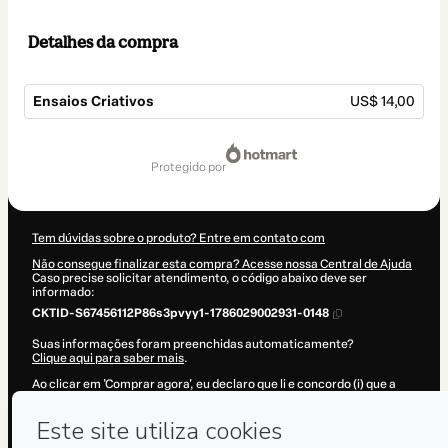
Detalhes da compra
Ensaios Criativos
US$ 14,00
Total
de
protegido por
US$ 14,00
Tem dúvidas sobre o produto? Entre em contato com
Não consegue finalizar esta compra? Acesse nossa Central de Ajuda
Caso precise solicitar atendimento, o código abaixo deve ser
informado:
CKTID-S67456112P86s3pvyy1-1786029002931-0148
Suas informações foram preenchidas automaticamente?
Clique aqui para saber mais
.
Ao clicar em 'Comprar agora', eu declaro que li e concordo (i) que a
Hotmart está processando este pedido em nome de
Rafael Bigarelli
e não possui responsabilidade pelo conteúdo e/ou faz controle prévio
deste; (ii) com os
Termos de Uso
,
Política de Privacidade
e
demais
Políticas da Hotmart
e (iii) que sou maior de idade ou autorizado e