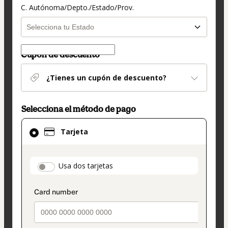
C. Autónoma/Depto./Estado/Prov.
Cupón de descuento
¿Tienes un cupón de descuento?
Selecciona el método de pago
El
Tarjeta
método
de
pago
payment_data.section_title_v2
Usa dos tarjetas
seleccionado
es
Tarjeta