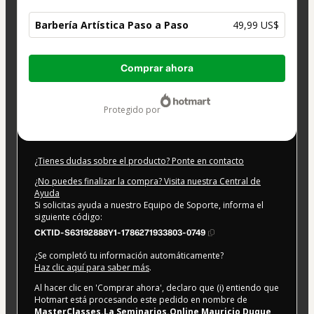
Barbería Artística Paso a Paso
49,99 US$
Total
Comprar ahora
de
49,99 US$
protegido por
¿Tienes dudas sobre el producto? Ponte en contacto
¿No puedes finalizar la compra? Visita nuestra Central de
Ayuda
Si solicitas ayuda a nuestro Equipo de Soporte, informa el
siguiente código:
CKTID-S63192888Y1-1786271933803-0749
¿Se completó tu información automáticamente?
Haz clic aquí para saber más
.
Al hacer clic en 'Comprar ahora', declaro que (i) entiendo que
Hotmart está procesando este pedido en nombre de
MasterClasses.La Seminarios.Online Mauricio Duque