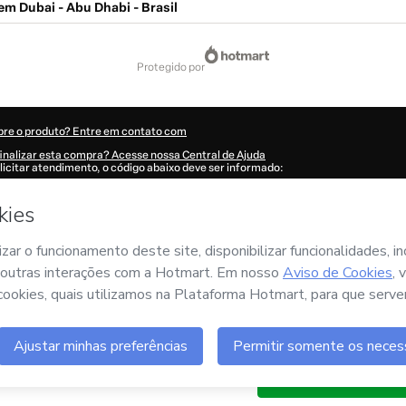
em Dubai - Abu Dhabi - Brasil
protegido por
bre o produto? Entre em contato com
inalizar esta compra? Acesse nossa Central de Ajuda
licitar atendimento, o código abaixo deve ser informado:
613E2ew37ou51-1786039044364-4986
ões foram preenchidas automaticamente?
Clique aqui para saber mais
.
omprar agora', eu declaro que li e concordo (i) que a Hotmart está processando e
ueno
e não possui responsabilidade pelo conteúdo e/ou faz controle prévio deste; 
Política de Privacidade
e
demais Políticas da Hotmart
e (iii) que sou maior de id
por um responsável legal.
re sua compra
aqui
.
6
- Todos os direitos reservados
:57:26.289Z
REF.
Comprar 