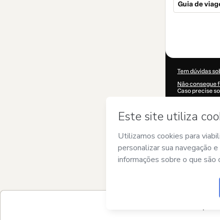
Guia de viag
Total
de
US$ 9,90
Tem dúvidas so
Não consegue f
Caso precise so
CKTID-S60763
Suas informaç
Ao clicar em 'C
nome de
Lise B
Termos de Uso
,
e acompanhado 
Saiba mais sob
Hotmart ©
202
2026-08-06T17
US$ 9,90