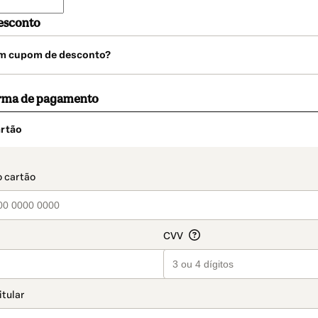
esconto
m cupom de desconto?
orma de pagamento
rtão
t_data.section_title_v2