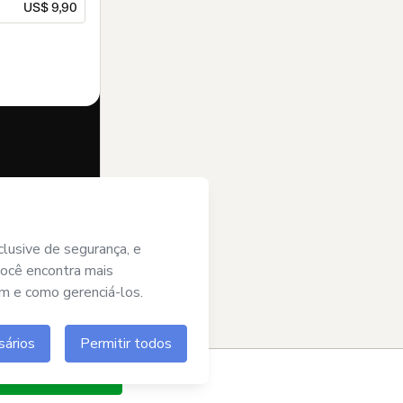
US$ 9,90
ste pedido em
(ii) com os
ade ou autorizado
agora