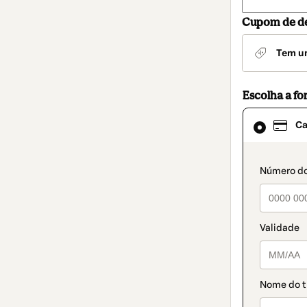
Cupom de d
Tem u
Escolha a f
Cartão
Ca
selecionado
como
método
de
paymen
pagamento