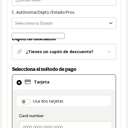
C. Autónoma/Depto./Estado/Prov.
Cupón de descuento
¿Tienes un cupón de descuento?
Selecciona el método de pago
El
Tarjeta
método
de
pago
payment_data.section_title_v2
Usa dos tarjetas
seleccionado
es
Tarjeta