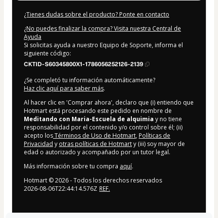
¿Tienes dudas sobre el producto? Ponte en contacto
¿No puedes finalizar la compra? Visita nuestra Central de
Ayuda
Si solicitas ayuda a nuestro Equipo de Soporte, informa el
siguiente código:
CKTID-S60345800X1-1786056252126-2139
¿Se completó tu información automáticamente?
Haz clic aquí para saber más
.
Al hacer clic en 'Comprar ahora', declaro que (i) entiendo que
Hotmart está procesando este pedido en nombre de
Meditando con Maria-Escuela de alquimia
y no tiene
responsabilidad por el contenido y/o control sobre él; (ii)
acepto los
Términos de Uso de Hotmart
,
Políticas de
Privacidad
y
otras políticas de Hotmart
y (iii) soy mayor de
edad o autorizado y acompañado por un tutor legal.
Más información sobre tu compra
aquí
.
Hotmart ©
2026
- Todos los derechos reservados
2026-08-06T22:44:14.576Z
REF.