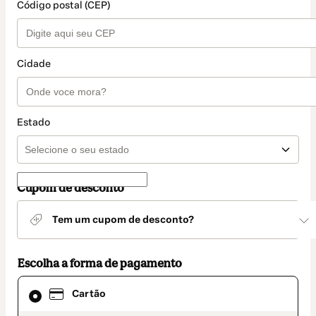
Código postal (CEP)
Cidade
Estado
Cupom de desconto
Tem um cupom de desconto?
Escolha a forma de pagamento
Cartão
Cartão
selecionado
como