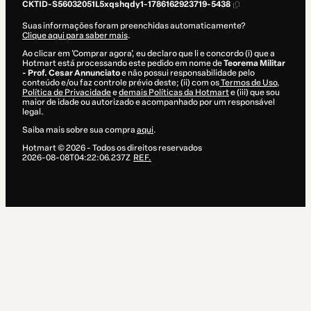
CKTID-S56032051L5xqshqdy1-1786162923719-5438
Suas informações foram preenchidas automaticamente?
Clique aqui para saber mais
.
Ao clicar em 'Comprar agora', eu declaro que li e concordo (i) que a
Hotmart está processando este pedido em nome de
Teorema Militar
- Prof. Cesar Annunciato
e não possui responsabilidade pelo
conteúdo e/ou faz controle prévio deste; (ii) com os
Termos de Uso
,
Política de Privacidade
e
demais Políticas da Hotmart
e (iii) que sou
maior de idade ou autorizado e acompanhado por um responsável
legal.
Saiba mais sobre sua compra
aqui
.
Hotmart ©
2026
- Todos os direitos reservados
2026-08-08T04:22:06.237Z
REF.