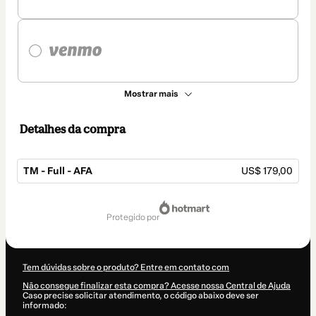
Mostrar mais
Detalhes da compra
TM - Full - AFA
US$ 179,00
Total
de
protegido por
US$ 179,00
Tem dúvidas sobre o produto? Entre em contato com
Não consegue finalizar esta compra? Acesse nossa Central de Ajuda
Caso precise solicitar atendimento, o código abaixo deve ser
informado: