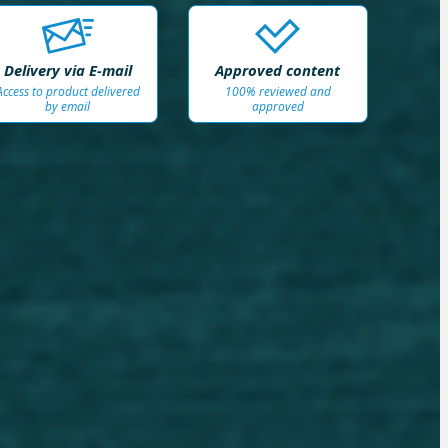
Delivery via E-mail
Approved content
Access to product delivered
100% reviewed and
by email
approved