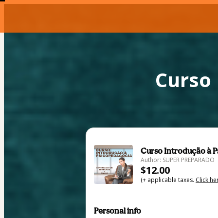
Curso 
Curso Introdução à P
Author: SUPER PREPARADO
$12.00
(+ applicable taxes.
Click he
Personal info