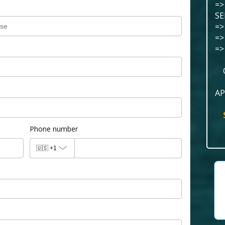
=>
SE
=>
=>
=>
AP
Phone number
🇺🇸
+1