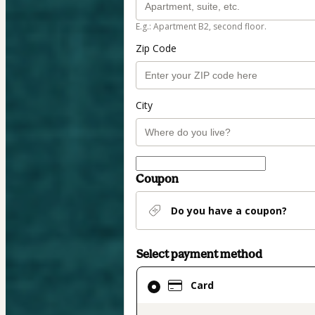
E.g.: Apartment B2, second floor.
Zip Code
City
Coupon
Do you have a coupon?
Select payment method
Card
Card
selected
as