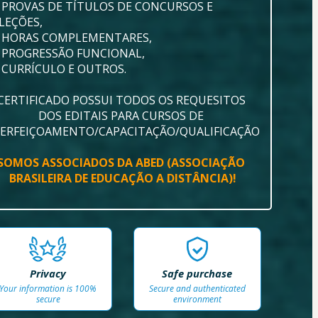
 PROVAS DE TÍTULOS DE CONCURSOS E 
LEÇÕES, 
 HORAS COMPLEMENTARES,
 PROGRESSÃO FUNCIONAL, 
 CURRÍCULO E OUTROS.
CERTIFICADO POSSUI TODOS OS REQUESITOS 
DOS EDITAIS PARA CURSOS DE 
ERFEIÇOAMENTO/CAPACITAÇÃO/QUALIFICAÇÃO
SOMOS ASSOCIADOS DA ABED (ASSOCIAÇÃO 
BRASILEIRA DE EDUCAÇÃO A DISTÂNCIA)!
Privacy
Safe purchase
Your information is 100%
Secure and authenticated
secure
environment