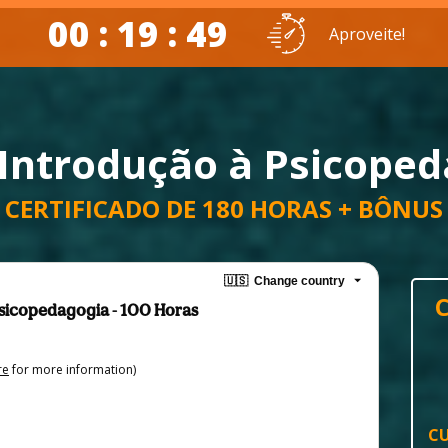
00 : 19 : 48
Aproveite!
Introdução à Psicope
CERTIFICADO DE 180 HORAS + BÔNUS
🇺🇸
Change country
sicopedagogia - 100 Horas
re
for more information)
CU