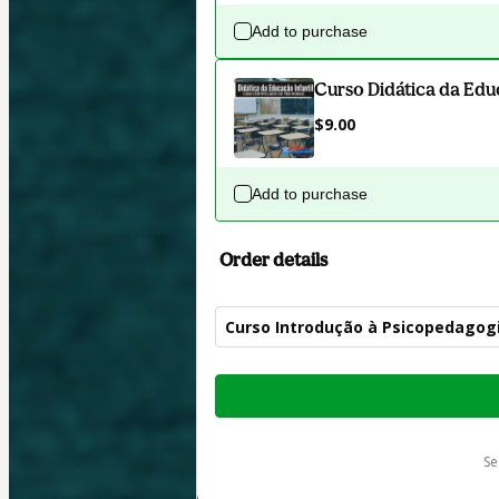
Add to purchase
Curso Didática da Educ
$9.00
Add to purchase
Order details
Curso Introdução à Psicopedagogi
Total
of
$12.00
s