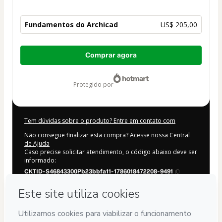
Fundamentos do Archicad
US$ 205,00
Total
Comprar agora
de
US$ 205,00
protegido por
Tem dúvidas sobre o produto? Entre em contato com
Não consegue finalizar esta compra? Acesse nossa Central
de Ajuda
Caso precise solicitar atendimento, o código abaixo deve ser
informado:
CKTID-S46843300Pb23bbfa11-1786018472208-9491
Suas informações foram preenchidas automaticamente?
Clique aqui para saber mais
.
Ao clicar em 'Comprar agora', eu declaro que li e concordo
(i) que a Hotmart está processando este pedido em nome de