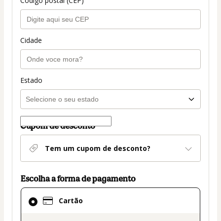
Código postal (CEP)
Cidade
Estado
Cupom de desconto
Tem um cupom de desconto?
Escolha a forma de pagamento
Cartão
Cartão
selecionado
como