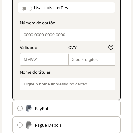
método
payment_data.section_title_v2
Usar dois cartões
de
pagamento
PayPal
Pague Depois