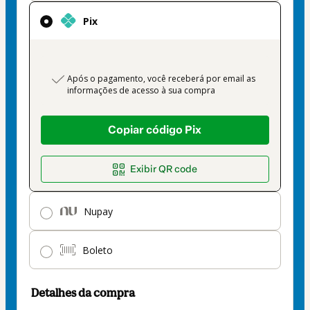
como
método
Pix
de
pagamento
payment_data.section_title_v2
Após o pagamento, você receberá por email as
informações de acesso à sua compra
Copiar código Pix
Exibir QR code
Nupay
Boleto
Detalhes da compra