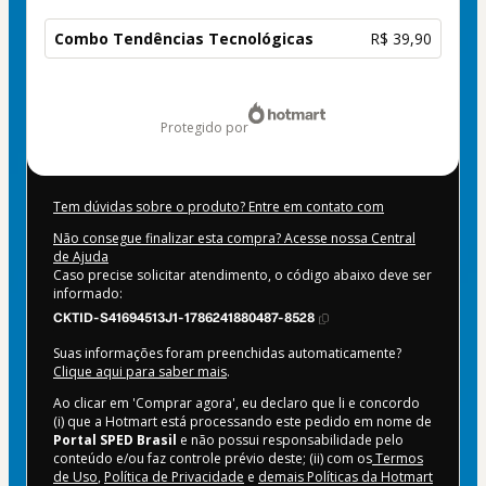
Combo Tendências Tecnológicas
R$ 39,90
Total
de
protegido por
R$ 39,90
Tem dúvidas sobre o produto? Entre em contato com
Não consegue finalizar esta compra? Acesse nossa Central
de Ajuda
Caso precise solicitar atendimento, o código abaixo deve ser
informado:
CKTID-S41694513J1-1786241880487-8528
Suas informações foram preenchidas automaticamente?
Clique aqui para saber mais
.
Ao clicar em 'Comprar agora', eu declaro que li e concordo
(i) que a Hotmart está processando este pedido em nome de
Portal SPED Brasil
e não possui responsabilidade pelo
conteúdo e/ou faz controle prévio deste; (ii) com os
Termos
de Uso
,
Política de Privacidade
e
demais Políticas da Hotmart