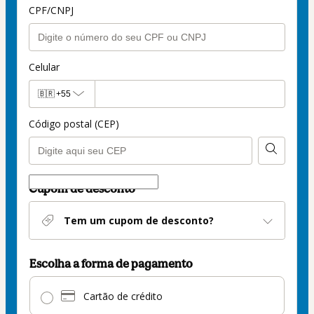
CPF/CNPJ
Celular
🇧🇷
+55
Código postal (CEP)
Cupom de desconto
Tem um cupom de desconto?
Escolha a forma de pagamento
Pix
Cartão de crédito
selecionado