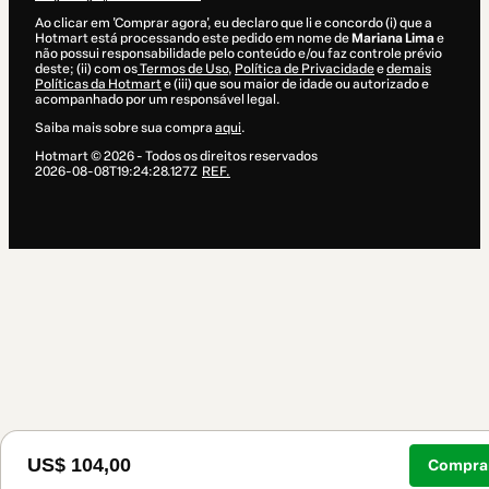
Ao clicar em 'Comprar agora', eu declaro que li e concordo (i) que a
Hotmart está processando este pedido em nome de
Mariana Lima
e
não possui responsabilidade pelo conteúdo e/ou faz controle prévio
deste; (ii) com os
Termos de Uso
,
Política de Privacidade
e
demais
Políticas da Hotmart
e (iii) que sou maior de idade ou autorizado e
acompanhado por um responsável legal.
Saiba mais sobre sua compra
aqui
.
Hotmart ©
2026
- Todos os direitos reservados
2026-08-08T19:24:28.127Z
REF.
US$ 104,00
Comprar