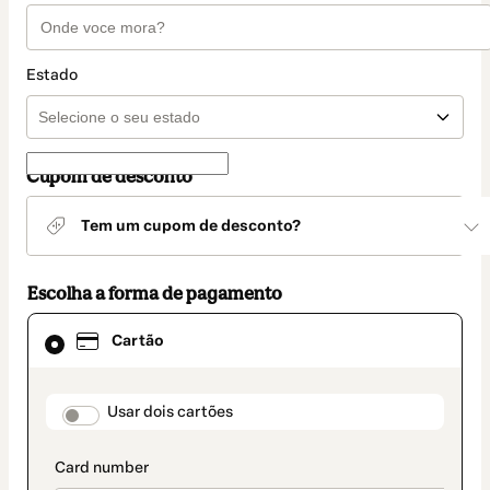
Estado
Cupom de desconto
Tem um cupom de desconto?
Escolha a forma de pagamento
Cartão
Cartão
selecionado
como
método
de
payment_data.section_title_v2
Usar dois cartões
pagamento