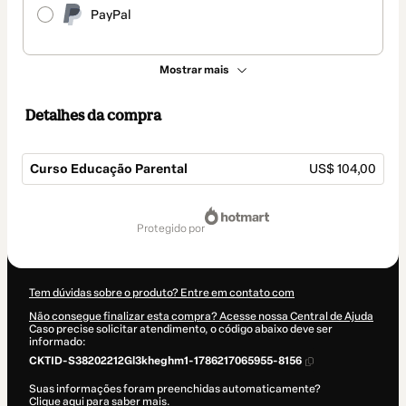
PayPal
Mostrar mais
Detalhes da compra
Curso Educação Parental
US$ 104,00
Total
de
protegido por
US$ 104,00
Tem dúvidas sobre o produto? Entre em contato com
Não consegue finalizar esta compra? Acesse nossa Central de Ajuda
Caso precise solicitar atendimento, o código abaixo deve ser
informado:
CKTID-S38202212Gl3kheghm1-1786217065955-8156
Suas informações foram preenchidas automaticamente?
Clique aqui para saber mais
.