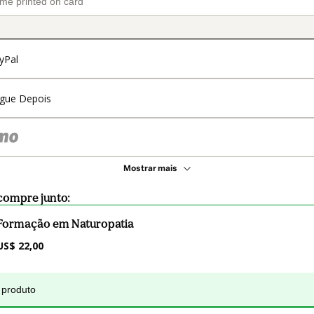
yPal
gue Depois
Mostrar mais
compre junto:
Formação em Naturopatia
US$ 22,00
 produto