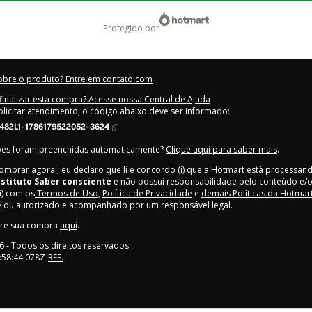
protegido por
obre o produto? Entre em contato com
inalizar esta compra? Acesse nossa Central de Ajuda
olicitar atendimento, o código abaixo deve ser informado:
482L1-1786179522052-3624
ões foram preenchidas automaticamente?
Clique aqui para saber mais
.
Comprar agora', eu declaro que li e concordo (i) que a Hotmart está processan
nstituto Saber consciente
e não possui responsabilidade pelo conteúdo e/o
ii) com os
Termos de Uso
,
Política de Privacidade
e
demais Políticas da Hotmar
e ou autorizado e acompanhado por um responsável legal.
bre sua compra
aqui
.
6
- Todos os direitos reservados
:58:44.078Z
REF.