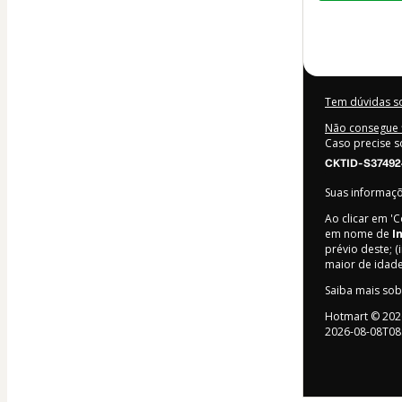
US$ 84,00
Tem dúvidas s
Não consegue f
Caso precise s
CKTID-S37492
Suas informaç
Ao clicar em '
em nome de
I
prévio deste; (
maior de idad
Saiba mais so
Hotmart ©
202
2026-08-08T08