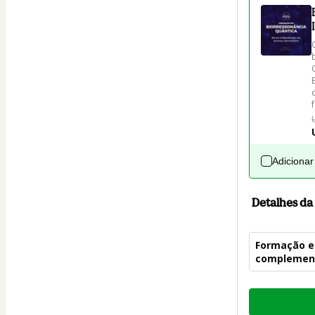
Adicionar
Detalhes d
Formação em
complemen
Total
de