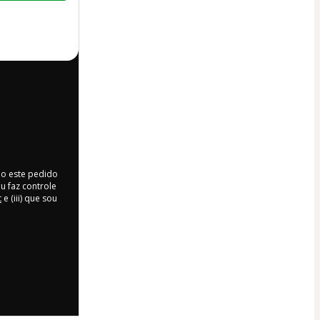
do este pedido
u faz controle
t
e (iii) que sou