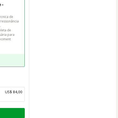
 +
écnica de 
rressonância 


leta de 
ária para 
eciment
US$ 84,00