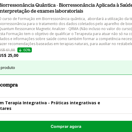
Biorressonância Quântica - Biorressonância Aplicada à Saúde
Interpretação de exames laboratoriais
O curso de Formação em Biorressonância quântica,  abordará a utilização da t
biorressonância para o tratamento dos dados coletados pelo aparelho de bio
Quantum Ressonance Magnetic Analizer - QRMA (Não incluso no valor do curso).
Esta Formação tem o objetivo de qualificar o Terapeuta para atuar não só na co
dados e informações sobre saúde como também formar a competência necess
fazer recomendações baseadas em terapias naturais, para auxiliar no restabel
US$ 61,88
60%
US$ 25,00
 produto
a compra
 Terapia Integrativa - Práticas integrativas e
tares
Comprar agora