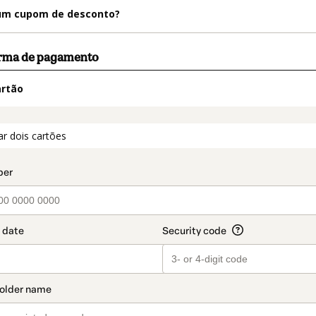
m cupom de desconto?
orma de pagamento
artão
t_data.section_title_v2
ar dois cartões