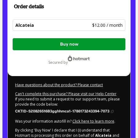
Order details
Alcateia
$12.00 / month
Total
Buy now
of
$12.00
secured by
Have questions about the product? Please contact
Can't complete this purchase? Please visit our Help Center
If you need to submit a request to our support team, please
provide the code below:
CKTID-S20826516B3gghhmca1-1786173243394-7073
Was your information autofill in?
Click here to learn more
.
By clicking 'Buy Now' I declare that I (i) understand that
Hotmart is processing this order on behalf of
Alcateia
and