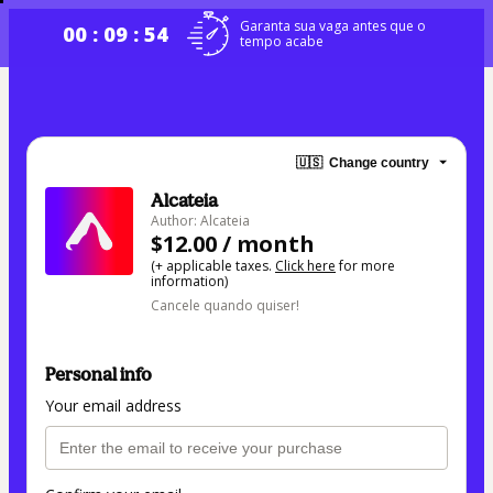
Garanta sua vaga antes que o
00 : 09 : 54
tempo acabe
🇺🇸
Change country
Alcateia
Author: Alcateia
$12.00 / month
(+ applicable taxes.
Click here
for more
information)
Cancele quando quiser!
Personal info
Your email address