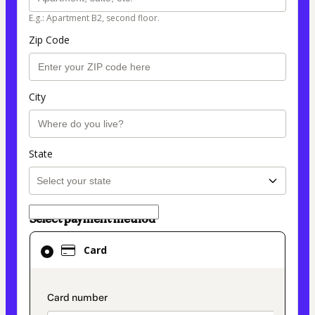
E.g.: Apartment B2, second floor.
Zip Code
City
State
Select payment method
Card
Card
selected
as
payment
payment_data.section_title_v2
method