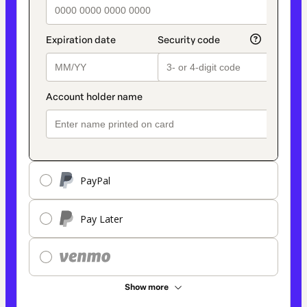
PayPal
Pay Later
Show more