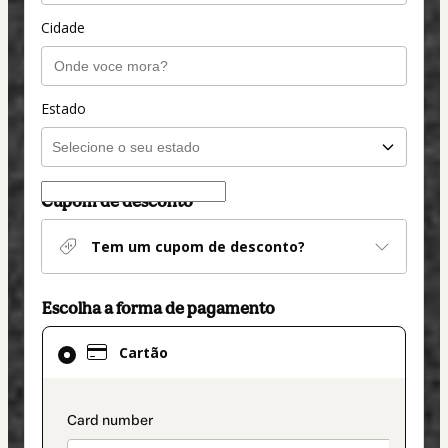
Cidade
Estado
Cupom de desconto
Tem um cupom de desconto?
Escolha a forma de pagamento
Cartão
Cartão
selecionado
como
método
payment_data.section_title_v2
de
pagamento