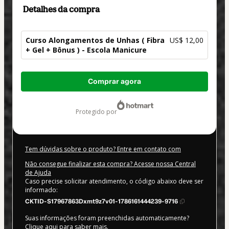
Detalhes da compra
Curso Alongamentos de Unhas ( Fibra
US$ 12,00
+ Gel + Bônus ) - Escola Manicure
Total
Comprar agora
de
US$ 12,00
protegido por
Tem dúvidas sobre o produto? Entre em contato com
Não consegue finalizar esta compra? Acesse nossa Central
de Ajuda
Caso precise solicitar atendimento, o código abaixo deve ser
informado:
CKTID-S17967863Dxmt9z7v01-1786161444239-9716
Suas informações foram preenchidas automaticamente?
Clique aqui para saber mais
.