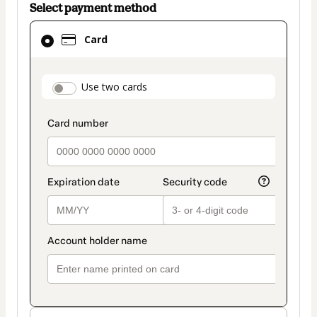
Select payment method
Card
Card
selected
as
payment
payment_data.section_title_v2
Use two cards
method