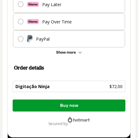
Pay Later
Pay Over Time
PayPal
Show more
Order details
Digitação Ninja
$72.00
Total
Buy now
of
$72.00
secured by