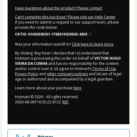
Have questions about the product? Please contact
Can't complete this purchase? Please visit our Help Center
If you need to submit a request to our support team, please
provide the code below:
CKTID-S14502820I1-1786214120935-8812
Was your information autofill in?
Click here to learn more
.
By clicking 'Buy Now' I declare that I (i) understand that
Hotmart is processing this order on behalf of
VICTOR HUGO
VIEIRA DA CUNHA
and has no responsibility for the content
and/or control over it; (ii) agree to Hotmart’s
Terms of Use
,
Privacy Policy
and
other company policies
and (iii) am of legal
age or authorized and accompanied by a legal guardian.
Learn more about your purchase
here
.
Hotmart ©
2026
- All rights reserved
2026-08-08T18:35:22.872Z
REF.
Privacy