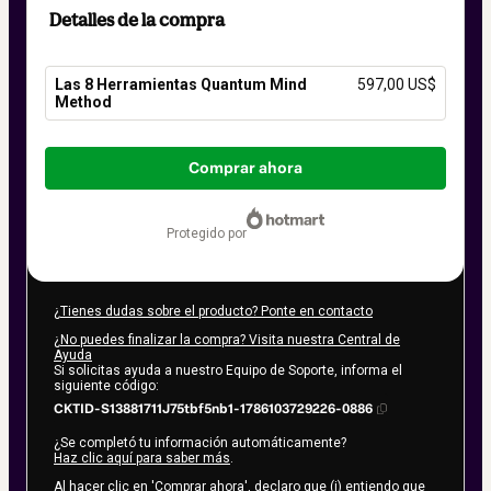
Detalles de la compra
Las 8 Herramientas Quantum Mind
597,00 US$
Method
Total
de
Comprar ahora
597,00 US$
protegido por
¿Tienes dudas sobre el producto? Ponte en contacto
¿No puedes finalizar la compra? Visita nuestra Central de
Ayuda
Si solicitas ayuda a nuestro Equipo de Soporte, informa el
siguiente código:
CKTID-S13881711J75tbf5nb1-1786103729226-0886
¿Se completó tu información automáticamente?
Haz clic aquí para saber más
.
Al hacer clic en 'Comprar ahora', declaro que (i) entiendo que