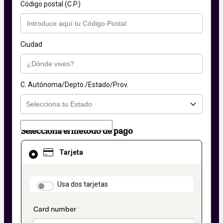
Código postal (C.P.)
Ciudad
C. Autónoma/Depto./Estado/Prov.
Selecciona el método de pago
El
Tarjeta
método
de
pago
seleccionado
payment_data.section_title_v2
Usa dos tarjetas
es
Tarjeta