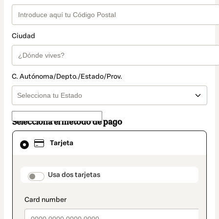
Ciudad
C. Autónoma/Depto./Estado/Prov.
Selecciona el método de pago
El
Tarjeta
método
de
pago
seleccionado
payment_data.section_title_v2
Usa dos tarjetas
es
Tarjeta