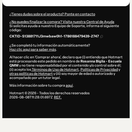
¿Tienes dudas sobre el producto? Ponte en contacto
¿No puedes finalizar la compra? Visita nuestra Central de Ayuda
Si solicitas ayuda a nuestro Equipo de Soporte, informa el siguiente
código:
CKTID-S13881711J3mwbaw0h1-1786188479439-2747
¿Se completó tu información automáticamente?
Haz clic aquí para saber más
.
Al hacer clic en 'Comprar ahora', declaro que (i) entiendo que Hotmart
está procesando este pedido en nombre de
Rosanna Biglia - Escuela
QMM
y no tiene responsabilidad por el contenido y/o control sobre él;
(ii) acepto los
Términos de Uso de Hotmart
,
Políticas de Privacidad
y
otras políticas de Hotmart
y (iii) soy mayor de edad o autorizado y
acompañado por un tutor legal.
Más información sobre tu compra
aquí
.
Hotmart ©
2026
- Todos los derechos reservados
2026-08-08T11:28:01.697Z
REF.