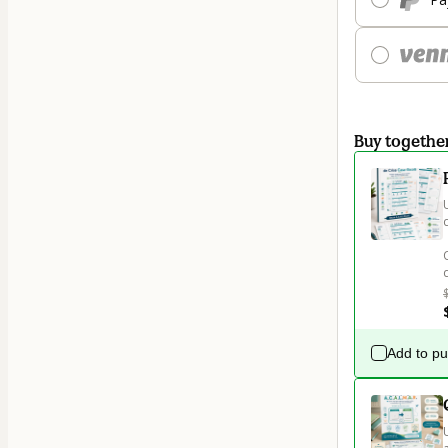
Buy togethe
Add to p