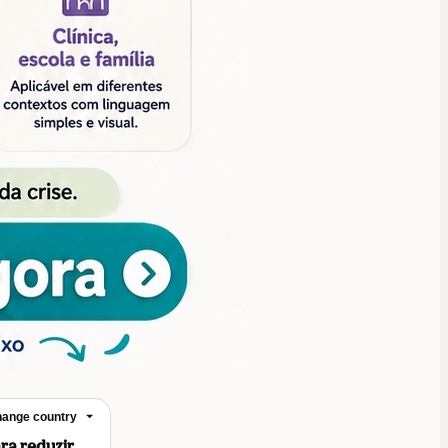
ange country
ara reduzir