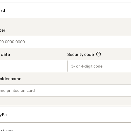
ard
t_data.section_title_v2
yPal
y Later