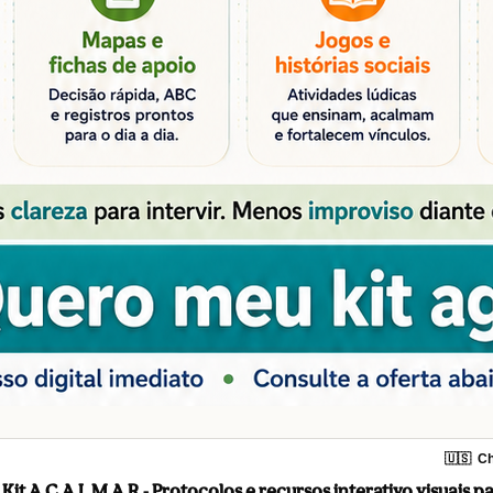
🇺🇸
Ch
Kit A.C.A.L.M.A.R - Protocolos e recursos interativo visuais p