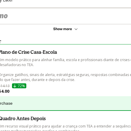
Show more
r
Plano de Crise Casa-Escola
Um modelo prático para alinhar família, escola e profissionais diante de crises
desafiadoras no TEA.

Organize gatilhos, sinais de alerta, estratégias seguras, respostas combinadas 
do que fazer antes, durante e depois da crise.
$14.13
72%
$4.00
urchase
Quadro Antes-Depois
Um recurso visual prático para ajudar a criança com TEA a entender a sequência