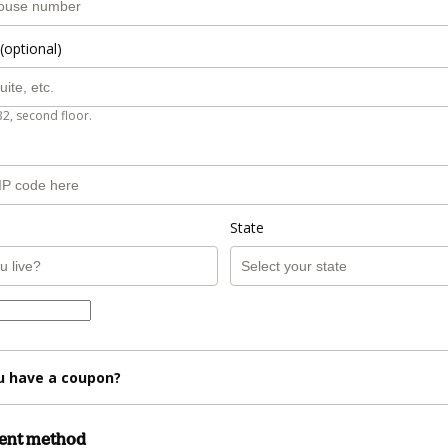
(optional)
B2, second floor.
State
u have a coupon?
ment method