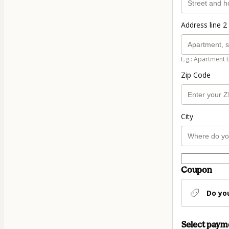
Address line 2 
E.g.: Apartment 
Zip Code
City
Coupon
Do yo
Select pay