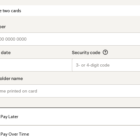
t_data.section_title_v2
e two cards
Pay Later
Pay Over Time