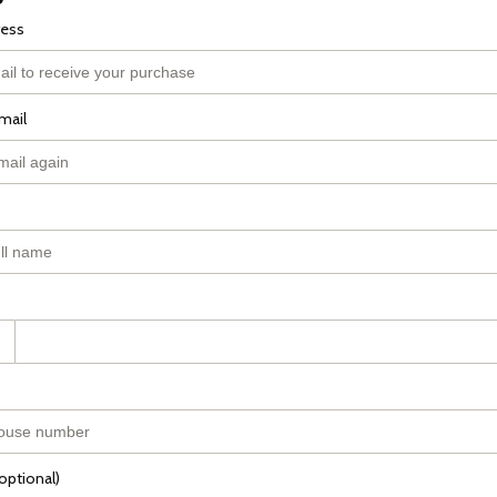
ress
mail
(optional)