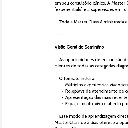
em seu consultório clínico. A Master C
(experientials) e 3 supervisões em r
    Toda a Master Class é ministrada
⸻
Visão Geral do Seminário
    As oportunidades de ensino são desenhadas para disponibilizar uma abordagem aberta, integrativa e de formato livre, para uso com 
clientes de todas as categorias diagn
    O formato incluirá:
      •  Múltiplas experiências vivenci
      •  Roleplays de atendimento de
      •  Apresentação das mais recen
      •  Espaço amplo, vivo e aberto 
    Este modo de aprendizagem direta com David Grand, até então, esteve disponível apenas nos Intensivos conduzidos por ele. Esta 
Master Class de 3 dias oferece a opo