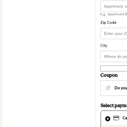
E.g.: Apartment B
Zip Code
City
Coupon
Do you
Select pay
Card
Ca
selected
as