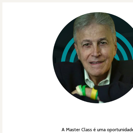
    A Master Class é uma oportunidade para terapeutas em Brainspotting aprenderem o Brainspotting da forma como David Grand utiliza 