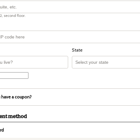
2, second floor.
State
 have a coupon?
ment method
rd