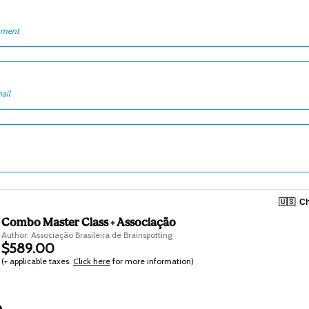
nment
ail
🇺🇸
Ch
Combo Master Class + Associação
Author: Associação Brasileira de Brainspotting
$589.00
(+ applicable taxes.
Click here
for more information)
o