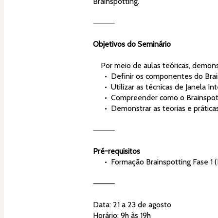
Brainspotting.
⸻
Objetivos do Seminário
    Por meio de aulas teóricas, dem
      •  Definir os componentes do Bra
      •  Utilizar as técnicas de Jane
      •  Compreender como o Brainsp
      •  Demonstrar as teorias e práti
⸻
Pré-requisitos
      •  Formação Brainspotting Fase 
⸻
Data: 21 a 23 de agosto
Horário: 9h às 19h